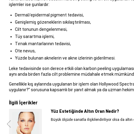
işlemler ise şunlardır:
Dermal/epidermal pigment tedavisi,
Genişlemiş gözeneklerin sıkılaştırılması,
Cilt tonunun dengelenmesi,
Tüy sarartma işlemi,
Tırnak mantarlarının tedavisi,
Ote nevus,
Yüzde bulunan aknelerin ve akne izlerinin giderilmesi.
Leke tedavisinde son derece etkili olan karbon peeling uygulamasınd
aynı anda birden fazla cilt problemine müdahale etmek mümkünd
Genellikle kış aylarında uygulanan bir işlem olan Hollywood Spectra
uygulanır?” sorusuna kapsamlı bir yanıt almak ya da uzman hekimler
İlgili İçerikler
Yüz Estetiğinde Altın Oran Nedir?
Büyük ölçüde sanatla ilişkilendiriliyor olsa da altın 