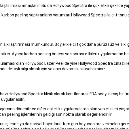
ırılması amaçlanır. Bu da Hollywood Spectra ile çok etkili şekilde yapıl
ıca karbon peeling yaptıranların yorumları Hollywood Spectra ile cilt tonu
n sıkılaştırılması mümkündür. Böylelikle cilt çok daha pürüzsüz ve sık
a sürer. Ayrıca karbon peeling öncesi ve sonrası etkileri uygulamadan he
gulaması olan Hollywood Lazer Peel de yine Hollywood Spectra cihazı ile 
da detaylı bilgi almak için yazının devamını okuyabilirsiniz.
ihazı Hollywood Spectra klinik olarak kanıtlanarak FDA onayı almış bir ürü
 uygulanabilir.
mına dönebilir ve diğer estetik uygulamalarda olan yan etkileri yaşama
an peeling işlemlerinin geldiği son nokta olarak değerlendirilir.
arın işlerine ya da sosyal hayatların tüm gün boyunca ara vermeleri ge