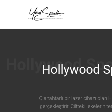
›
Hollywood S
Q anahtarlı bir lazer cihazı olan
gerçekleştirir. Ciltteki lekeleri