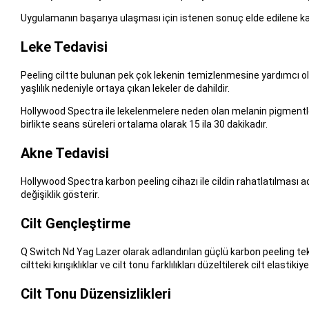
Uygulamanın başarıya ulaşması için istenen sonuç elde edilene kada
Leke Tedavisi
Peeling ciltte bulunan pek çok lekenin temizlenmesine yardımcı olu
yaşlılık nedeniyle ortaya çıkan lekeler de dahildir.
Hollywood Spectra ile lekelenmelere neden olan melanin pigmentler
birlikte seans süreleri ortalama olarak 15 ila 30 dakikadır.
Akne Tedavisi
Hollywood Spectra karbon peeling cihazı ile cildin rahatlatılması
değişiklik gösterir.
Cilt Gençleştirme
Q Switch Nd Yag Lazer olarak adlandırılan güçlü karbon peeling tek
ciltteki kırışıklıklar ve cilt tonu farklılıkları düzeltilerek cilt ela
Cilt Tonu Düzensizlikleri