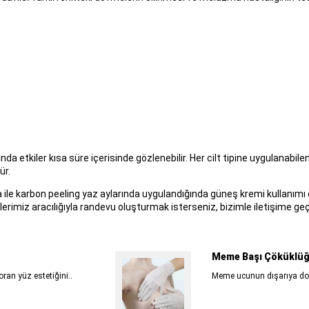
a etkiler kısa süre içerisinde gözlenebilir. Her cilt tipine uygulanabile
ür.
 ile karbon peeling yaz aylarında uygulandığında güneş kremi kullanımı ön
imiz aracılığıyla randevu oluşturmak isterseniz, bizimle iletişime geçe
Meme Başı Çöküklüğü
oran yüz estetiğini..
Meme ucunun dışarıya doğr