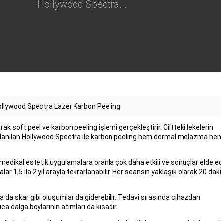
Hollywood Spectra...
ollywood Spectra Lazer Karbon Peeling
ak soft peel ve karbon peeling işlemi gerçekleştirir. Ciltteki lekelerin
llanılan Hollywood Spectra ile karbon peeling hem dermal melazma he
 medikal estetik uygulamalara oranla çok daha etkili ve sonuçlar elde edi
 1,5 ila 2 yıl arayla tekrarlanabilir. Her seansın yaklaşık olarak 20 dak
a da skar gibi oluşumlar da giderebilir. Tedavi sırasında cihazdan
a dalga boylarının atımları da kısadır.