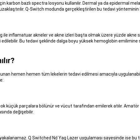
çin karbon bazlı spectra losyonu kullanılır. Dermal ya da epidermal me
aklaştırılır. Q-Switch modunda gerçekleştirilen bu tedavi yönteminin 
g ile inflamatuar akneler ve akne izleri başta olmak üzere yüzde akne s
i edilebilir. Bu tedavi şeklinde dalga boyu yüksek hemoglobin emilimine s
ılır?
ulunan hemen hemen tüm lekelerin tedavi edilmesi amacıyla uygulanabilir.
e:
çok küçük parçalara bölünür ve vücut tarafından emilerek atılır. Amatör 
sında değişebilir.
dan yakalanamaz. Q Switched Nd Yag Lazer uygulaması sayesinde ise bu tüyle