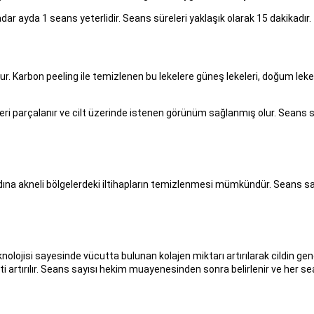
r ayda 1 seans yeterlidir. Seans süreleri yaklaşık olarak 15 dakikadır.
r. Karbon peeling ile temizlenen bu lekelere güneş lekeleri, doğum lekel
i parçalanır ve cilt üzerinde istenen görünüm sağlanmış olur. Seans sa
 adına akneli bölgelerdeki iltihapların temizlenmesi mümkündür. Seans 
nolojisi sayesinde vücutta bulunan kolajen miktarı artırılarak cildin ge
stikiyeti artırılır. Seans sayısı hekim muayenesinden sonra belirlenir ve her 