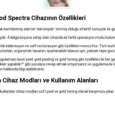
od Spectra Cihazının Özellikleri
kanıtlanmış olan bir teknolojidir. Vermiş olduğu efektif sonuçlar ile geçe
dir. 4 dalga boyuna sahip olan cihazda iki farklı operasyon modu bulunu
k kalibrasyon ve self restorasyon gibi özellikleri mevcuttur. Tüm bunl
onları, ergonomik tasarım, ayarlanabilir kılavuz ışın, yüksek tepe gücü 
ması lazer peel, gold peeling ve gold toning gibi özellikleri ile her ge
kiler yapabilir?” gibi sorulara cevap almak istiyorsanız ve uygulama ile 
 hakkında bilgi alabilirsiniz.
 Cihaz Modları ve Kullanım Alanları
lanılan cihaz modları soft peel ve gold toning olarak karşımıza çıkar. B