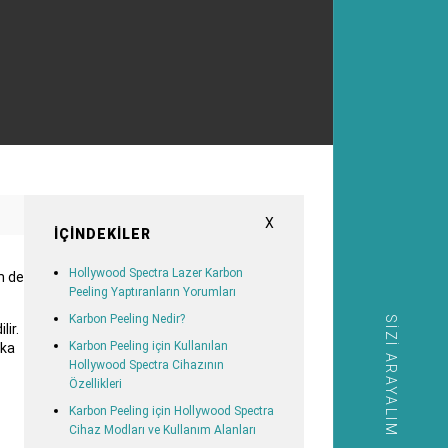
X
İÇINDEKILER
Hollywood Spectra Lazer Karbon
m de
Peeling Yaptıranların Yorumları
Karbon Peeling Nedir?
SIZI ARAYALIM
lir.
Karbon Peeling için Kullanılan
ika
Hollywood Spectra Cihazının
Özellikleri
Karbon Peeling için Hollywood Spectra
Cihaz Modları ve Kullanım Alanları