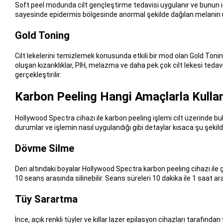
Soft peel modunda cilt gençleştirme tedavisi uygulanır ve bunun i
sayesinde epidermis bölgesinde anormal şekilde dağılan melanin uz
Gold Toning
Cilt lekelerini temizlemek konusunda etkili bir mod olan Gold Tonin
oluşan kızarıklıklar, PIH, melazma ve daha pek çok cilt lekesi tedav
gerçekleştirilir.
Karbon Peeling Hangi Amaçlarla Kullan
Hollywood Spectra cihazı ile karbon peeling işlemi cilt üzerinde b
durumlar ve işlemin nasıl uygulandığı gibi detaylar kısaca şu şekild
Dövme Silme
Deri altındaki boyalar Hollywood Spectra karbon peeling cihazı ile 
10 seans arasında silinebilir. Seans süreleri 10 dakika ile 1 saat ara
Tüy Sarartma
İnce, açık renkli tüyler ve kıllar lazer epilasyon cihazları tarafın