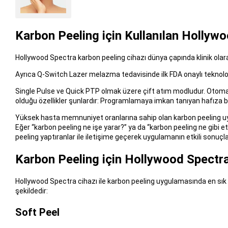
Karbon Peeling için Kullanılan Hollywo
Hollywood Spectra karbon peeling cihazı dünya çapında klinik olarak 
Ayrıca Q-Switch Lazer melazma tedavisinde ilk FDA onaylı teknoloji
Single Pulse ve Quick PTP olmak üzere çift atım modludur. Otomati
olduğu özellikler şunlardır: Programlamaya imkan tanıyan hafıza but
Yüksek hasta memnuniyet oranlarına sahip olan karbon peeling uygula
Eğer “karbon peeling ne işe yarar?” ya da “karbon peeling ne gibi et
peeling yaptıranlar ile iletişime geçerek uygulamanın etkili sonuçları
Karbon Peeling için Hollywood Spectra
Hollywood Spectra cihazı ile karbon peeling uygulamasında en sık kul
şekildedir:
Soft Peel