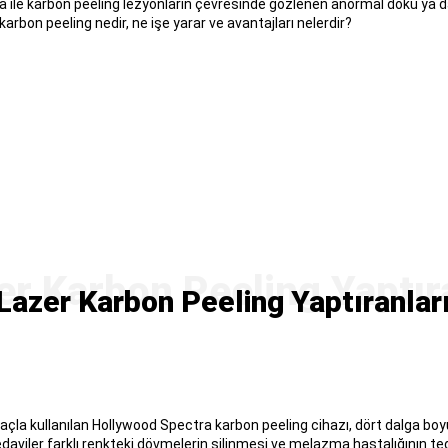
a ile karbon peeling lezyonların çevresinde gözlenen anormal doku ya 
 karbon peeling nedir, ne işe yarar ve avantajları nelerdir?
azer Karbon Peeling Yaptıranlar
la kullanılan Hollywood Spectra karbon peeling cihazı, dört dalga boy
daviler farklı renkteki dövmelerin silinmesi ve melazma hastalığının teda