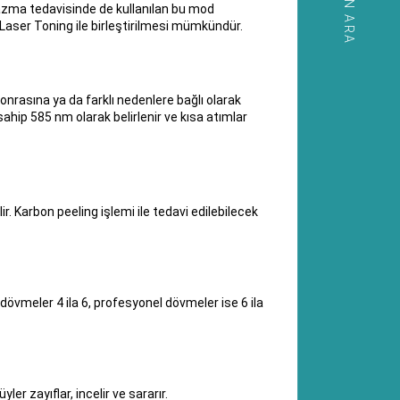
HEMEN ARA
lazma tedavisinde de kullanılan bu mod
Laser Toning ile birleştirilmesi mümkündür.
onrasına ya da farklı nedenlere bağlı olarak
ahip 585 nm olarak belirlenir ve kısa atımlar
 Karbon peeling işlemi ile tedavi edilebilecek
dövmeler 4 ila 6, profesyonel dövmeler ise 6 ila
r zayıflar, incelir ve sararır.