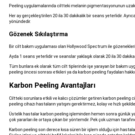
Peeling uygulamalarında ciltteki melanin pigmentasyonunun uzaklaşt
Her ay gerçekleştirilen 20 ila 30 dakikalık bir seans yeterlidir. Ayr
yönündedir.
Gözenek Sıkılaştırma
Bir cilt bakım uygulaması olan Hollywood Spectrum ile gözenekleri
Ayda 1 seans yeterlidir ve seanslar yaklaşık olarak 20 ila 30 dakik
Tüm bunlara ek olarak tüm cilt tiplerinde işe yarayan bir bakım uy
peeling öncesi sonrası etkileri ya da karbon peeling faydaları hakkın
Karbon Peeling Avantajları
Ciltteki sorunlara etkili ve kalıcı çözümler getiren karbon peeling c
peeling cihazı hastaların yatışını gerektirmez, kolay ve hızlı şekilde
Üstelik hastalar karbon peeling işleminden hemen sonra günlük yaşa
çok yararları ile ortaya çıkan bir yöntemdir. Pek çok uzman tarafınd
Karbon peeling son derece kısa süren bir işlem olduğu için hastal