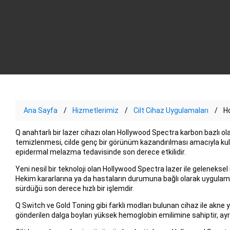
Ana Sayfa
Hizmetlerimiz
Cilt Cihaz Uygulamaları
H
Q anahtarlı bir lazer cihazı olan Hollywood Spectra karbon bazlı olar
temizlenmesi, cilde genç bir görünüm kazandırılması amacıyla ku
epidermal melazma tedavisinde son derece etkilidir.
Yeni nesil bir teknoloji olan Hollywood Spectra lazer ile geleneksel
Hekim kararlarına ya da hastaların durumuna bağlı olarak uygulamalar
sürdüğü son derece hızlı bir işlemdir.
Q Switch ve Gold Toning gibi farklı modları bulunan cihaz ile akne y
gönderilen dalga boyları yüksek hemoglobin emilimine sahiptir, ayrıc