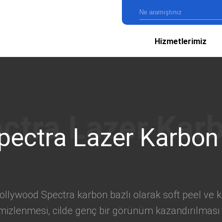
Hizmetlerimiz
pectra Lazer Karbon
 Hollywood Spectra karbon bazlı olarak soft peel ve 
n temizlenmesi, cilde genç bir görünüm kazandırılmas