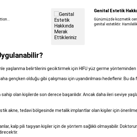
Genital Estetik Hakk
ion...
Günümüzde kozmetik cerrah
genital estetiktir. Hamilelik
ygulanabilir?
denle yaşlanma belirtilerini geciktirmek için HIFU yüz germe yönteminden ya
ha gençken olduğu gibi çalışması için uyandırılması hedeflenir. Bu da fa
 sahip olan kişilerde son derece başarılıdır. Ancak daha ileri seviye yaş
 kistik akne, tedavi bölgesinde metalik implantlar olan kişiler için öner
lar, kalp pili taşıyan kişiler için de yöntem sağlıklı olmayabilir. Doktor
irecektir.