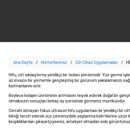
Ana Sayfa
Hizmetlerimiz
Cilt Cihaz Uygulamaları
H
Hifu, cilt sıkılaştırma yenilikçi bir tedavi yöntemidir. Yüz germe i
az invaziv bir yöntemle gençleşmiş bir görünüm yakalamanızı sağlar
katmanlarını ısıtır.
Böylece kolajen üretiminin artmasını teşvik ederek doğal bir gençl
olmaksızın sonuçları birkaç ay içerisinde görmeniz mümkündür.
Cerrahi olmayan fokus ultrason hifu uygulaması ile yenilikçi bir cilt
kliniği tercih ederek yüz çevrenizdeki yaşlanma belirtilerine uzun b
kırışıklıklardan şikayetçiyseniz, ameliyat olmadan eski görüntünüz