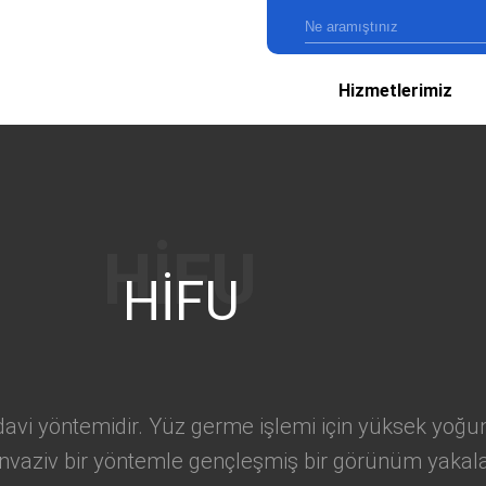
Hizmetlerimiz
HİFU
r tedavi yöntemidir. Yüz germe işlemi için yüksek yo
 invaziv bir yöntemle gençleşmiş bir görünüm yakal