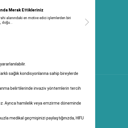
ında Merak Ettikleriniz
i alanındaki en motive edici işlemlerden biri
, doğu...
rarlanılabilir.
rklı sağlık kondisyonlarına sahip bireylerde
lanma belirtilerinde invaziv yöntemlerin tercih
ilmez. Ayrıca hamilelik veya emzirme döneminde
unuzla medikal geçmişinizi paylaştığınızda, HIFU