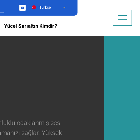
Türkçe
YouTube
Yücel Sarıaltın Kimdir?
ğunluklu odaklanmış ses
amanızı sağlar. Yüksek