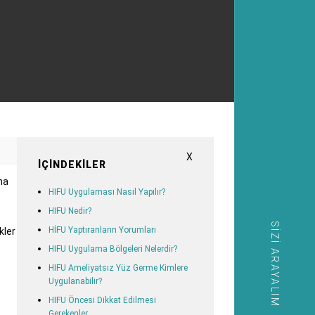
X
İÇINDEKILER
ha
HIFU Uygulaması Nasıl Yapılır?
HIFU Nedir?
SIZI ARAYALIM
HİFU Yaptıranların Yorumları
kler
HIFU Uygulama Bölgeleri Nelerdir?
HIFU Ameliyatsız Yüz Germe Kimlere
Uygulanabilir?
HIFU Öncesi Dikkat Edilmesi
Gerekenler