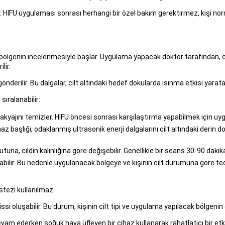
ır. HIFU uygulaması sonrası herhangi bir özel bakım gerektirmez, kişi nor
 bölgenin incelenmesiyle başlar. Uygulama yapacak doktor tarafından, cil
lir.
önderilir. Bu dalgalar, cilt altındaki hedef dokularda ısınma etkisi yarata
ıralanabilir:
kyajını temizler. HIFU öncesi sonrası karşılaştırma yapabilmek için uygu
ihaz başlığı, odaklanmış ultrasonik enerji dalgalarını cilt altındaki derin 
a, cildin kalınlığına göre değişebilir. Genellikle bir seans 30-90 dakik
olabilir. Bu nedenle uygulanacak bölgeye ve kişinin cilt durumuna göre t
stezi kullanılmaz.
issi oluşabilir. Bu durum, kişinin cilt tipi ve uygulama yapılacak bölgenin ö
am ederken soğuk hava üfleyen bir cihaz kullanarak rahatlatıcı bir etki