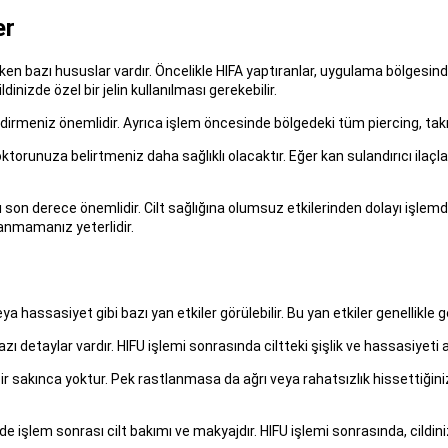
er
en bazı hususlar vardır. Öncelikle HIFA yaptıranlar, uygulama bölgesind
inizde özel bir jelin kullanılması gerekebilir.
ndirmeniz önemlidir. Ayrıca işlem öncesinde bölgedeki tüm piercing, takı
torunuza belirtmeniz daha sağlıklı olacaktır. Eğer kan sulandırıcı ilaçla
 son derece önemlidir. Cilt sağlığına olumsuz etkilerinden dolayı işl
lanmamanız yeterlidir.
eya hassasiyet gibi bazı yan etkiler görülebilir. Bu yan etkiler genellikle g
zı detaylar vardır. HIFU işlemi sonrasında ciltteki şişlik ve hassasiyet
r sakınca yoktur. Pek rastlanmasa da ağrı veya rahatsızlık hissettiğini
e işlem sonrası cilt bakımı ve makyajdır. HIFU işlemi sonrasında, cildini