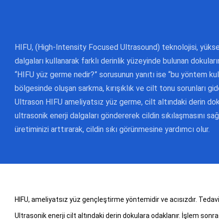
HIFU, (High-Intensity Focused Ultrasound) teknolojisi, yüks
dalgaları kullanarak farklı derinlik yüzeyinde bulunan dokuların
“HIFU yüz germe nedir?” sorusunun yanıtı ise “bu yöntem kull
bölgesinde oluşan sarkma, kırışıklık ve cilt tonu sorunları gid
Ultrason HIFU ameliyatsız yüz germe, cilt altındaki derin dok
ultrasonik enerji dalgaları göndererek cildin sıkılaşmasını sağ
üretiminizi arttırarak, cildin sıkı görünmesine yardımcı olur.
HIFU, ameliyatsız yüz gençleştirme yöntemidir ve acısızdır. Tedavi s
Ultrasonik enerji cilt altındaki derin dokulara odaklanır. İşlem sonras