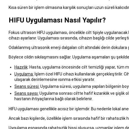
Kısa süren bir işlem olmasına karşılık sonuçları uzun süreli kalıcıd
HIFU Uygulaması Nasıl Yapılır?
Fokus ultrason HIFU uygulaması, öncelikle cilt tipiyle uygulanacak
cihazı ayarlanır. Uygulaması sırasında, cihazın başlığı cilde yerleştiri
Odaklanmış ultrasonik enerji dalgaları cilt altındaki derin dokulara g
Böylece cildin sıkılaşmasını sağlar. Uygulama aşamaları şu şekilde s
Hazırlık
: Hasta, uygulama öncesinde cilt temizliği yapar, tüm ma
Uygulama:
İşlem özel HIFU cihazı kullanılarak gerçekleştirilir. C
ulaşarak derinlemesine ısınma etkisi yaratır.
Seans süresi:
Uygulama süresi, uygulama yapılan bölgenin boyutun
Seans sayısı:
Uygulama sonrası ciltte hafif kızarıklık ve şişlik 
hastanın ihtiyaçlarına bağlı olarak belirlenir.
HIFU uygulaması genellikle acısız bir işlemdir. Bu nedenle lokal ane
Ancak bazı kişilerde, özellikle işlem sırasında hafif bir rahatsızlık h
Uygulama esnasında rahatsızlık hissi oluşursa, uzmanlar işlem dev