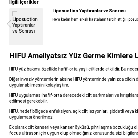
İlgili İçerikler
Liposuction Yaptıranlar ve Sonrası
Hem kadın hem erkek hastaların tercih ettiği liposuct
HIFU Ameliyatsız Yüz Germe Kimlere U
HIFU yüz bakımı, özellikle hafif-orta yaşlı ciltlerde etkilidir. Bu ne
Diğer invaziv yöntemlerin aksine HIFU yönteminde yalnızca cildin da
uygulanabilmesini kolaylaştırır.
HIFU uygulaması hafif-orta derecedeki cilt sarkmaları ve kırışıklara
edilmesi gerekebilir.
HIFU, hedef bölgede enfeksiyon, açık cilt lezyonları, şiddetli veya
uygulaması önerilmez.
Ek olarak cilt kanseri veya kanser öyküsü, pıhtılaşma bozukluğu olan
focus ultrason için uygun olup olmadığınız konusunda sizi bilgilend