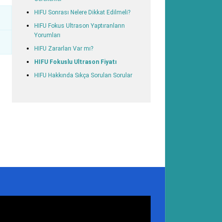
HIFU Sonrası Nelere Dikkat Edilmeli?
HIFU Fokus Ultrason Yaptıranların
Yorumları
HIFU Zararları Var mı?
HIFU Fokuslu Ultrason Fiyatı
HIFU Hakkında Sıkça Sorulan Sorular