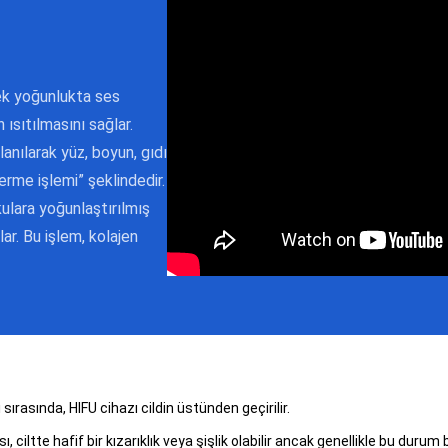
ek yoğunlukta ses
 ısıtılmasını sağlar.
anılarak yüz, boyun, gıdı
erme işlemi” şeklindedir.
ulara yoğunlaştırılmış
lar. Bu işlem, kolajen
ırasında, HIFU cihazı cildin üstünden geçirilir.
ı, ciltte hafif bir kızarıklık veya şişlik olabilir ancak genellikle bu durum