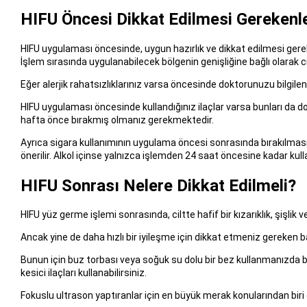
HIFU Öncesi Dikkat Edilmesi Gerekenl
HIFU uygulaması öncesinde, uygun hazırlık ve dikkat edilmesi gerek
İşlem sırasında uygulanabilecek bölgenin genişliğine bağlı olarak cild
Eğer alerjik rahatsızlıklarınız varsa öncesinde doktorunuzu bilgile
HIFU uygulaması öncesinde kullandığınız ilaçlar varsa bunları da dok
hafta önce bırakmış olmanız gerekmektedir.
Ayrıca sigara kullanımının uygulama öncesi sonrasında bırakılması
önerilir. Alkol içinse yalnızca işlemden 24 saat öncesine kadar kul
HIFU Sonrası Nelere Dikkat Edilmeli?
HIFU yüz germe işlemi sonrasında, ciltte hafif bir kızarıklık, şişlik v
Ancak yine de daha hızlı bir iyileşme için dikkat etmeniz gereken ba
Bunun için buz torbası veya soğuk su dolu bir bez kullanmanızda bi
kesici ilaçları kullanabilirsiniz.
Fokuslu ultrason yaptıranlar için en büyük merak konularından biri d