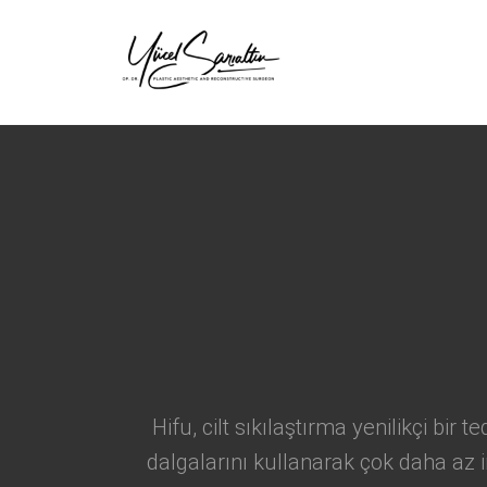
›
Hifu, cilt sıkılaştırma yenilikçi bi
dalgalarını kullanarak çok daha az