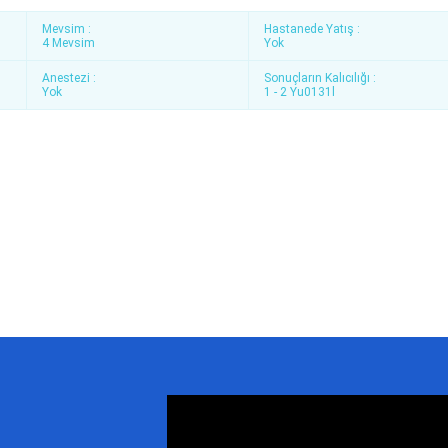
Mevsim :
Hastanede Yatış :
4 Mevsim
Yok
Anestezi :
Sonuçların Kalıcılığı :
Yok
1 - 2 Yu0131l