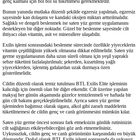
genç kalması için bol bol su tüketilmesi gerekmektedir.
Bunun yanında mutlaka düzenli şekilde egzersiz yapılmalı, egzersiz
sayesinde kan dolaşımı ve kandaki oksijen miktarı arttırılmalıdır.
Sağlıklı ve dengeli beslenmek ise saten yüz germe uygulamasını
destekleyen bir diğer noktadır. Güzel bir beslenme sayesinde cilt
ihtiyacı olan vitamin, asit ve minerallere ulaşabilir.
Exilis işlemi sonrasındaki beslenme sürecinde özellikle yiyeceklerin
vitamin çeşitliliğinin yüksek olmasına dikkat edilmelidir. Saten yüz
germe uygulamasının daha uzun süreli olması için yeşil yapraklı
sebze tüketimi fazlalaştırılmalı; şekerden, kızartılmış yağlı
yiyeceklerden, işlenmiş gıdalardan uzak durmaya özen
gösterilmelidir.
Cildin düzenli olarak temiz tutulması BTL Exilis Elite işleminin
kalıcılığı için önemli olan bir diğer etkendir. Cilt üzerine yapılan
makyaj her günün akşamında güzelce temizlenmeli ve haftada bir
gün cilt bakımı gerçekleştirilmelidir. Ayrıca saten yüz germe
işleminden bağımsız olarak sigara, alkol gibi zararlı maddelerin
tüketilmemesi de cildin genç ve canlı görünmesini mümkün kılar.
Saten yüz germe öncesi sonrası fark etmeksizin günlük rutininizin
cilt sağlığınızı etkileyebileceğini göz ardı etmemelisiniz.
Uykusuzluk, cildin genç ve canlı görünümün karşısındaki en büyük
düşmandır. Doğal olarak BTL Exilis işlemi sonrasında da uykusuz