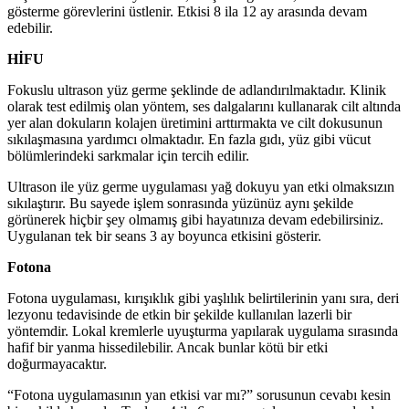
gösterme görevlerini üstlenir. Etkisi 8 ila 12 ay arasında devam
edebilir.
HİFU
Fokuslu ultrason yüz germe şeklinde de adlandırılmaktadır. Klinik
olarak test edilmiş olan yöntem, ses dalgalarını kullanarak cilt altında
yer alan dokuların kolajen üretimini arttırmakta ve cilt dokusunun
sıkılaşmasına yardımcı olmaktadır. En fazla gıdı, yüz gibi vücut
bölümlerindeki sarkmalar için tercih edilir.
Ultrason ile yüz germe uygulaması yağ dokuyu yan etki olmaksızın
sıkılaştırır. Bu sayede işlem sonrasında yüzünüz aynı şekilde
görünerek hiçbir şey olmamış gibi hayatınıza devam edebilirsiniz.
Uygulanan tek bir seans 3 ay boyunca etkisini gösterir.
Fotona
Fotona uygulaması, kırışıklık gibi yaşlılık belirtilerinin yanı sıra, deri
lezyonu tedavisinde de etkin bir şekilde kullanılan lazerli bir
yöntemdir. Lokal kremlerle uyuşturma yapılarak uygulama sırasında
hafif bir yanma hissedilebilir. Ancak bunlar kötü bir etki
doğurmayacaktır.
“Fotona uygulamasının yan etkisi var mı?” sorusunun cevabı kesin