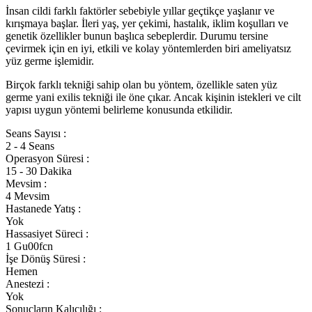
İnsan cildi farklı faktörler sebebiyle yıllar geçtikçe yaşlanır ve
kırışmaya başlar. İleri yaş, yer çekimi, hastalık, iklim koşulları ve
genetik özellikler bunun başlıca sebeplerdir. Durumu tersine
çevirmek için en iyi, etkili ve kolay yöntemlerden biri ameliyatsız
yüz germe işlemidir.
Birçok farklı tekniği sahip olan bu yöntem, özellikle saten yüz
germe yani exilis tekniği ile öne çıkar. Ancak kişinin istekleri ve cilt
yapısı uygun yöntemi belirleme konusunda etkilidir.
Seans Sayısı :
2 - 4 Seans
Operasyon Süresi :
15 - 30 Dakika
Mevsim :
4 Mevsim
Hastanede Yatış :
Yok
Hassasiyet Süreci :
1 Gu00fcn
İşe Dönüş Süresi :
Hemen
Anestezi :
Yok
Sonuçların Kalıcılığı :