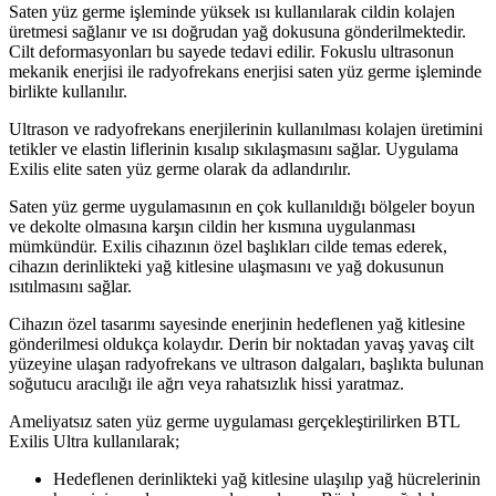
Saten yüz germe işleminde yüksek ısı kullanılarak cildin kolajen
üretmesi sağlanır ve ısı doğrudan yağ dokusuna gönderilmektedir.
Cilt deformasyonları bu sayede tedavi edilir. Fokuslu ultrasonun
mekanik enerjisi ile radyofrekans enerjisi saten yüz germe işleminde
birlikte kullanılır.
Ultrason ve radyofrekans enerjilerinin kullanılması kolajen üretimini
tetikler ve elastin liflerinin kısalıp sıkılaşmasını sağlar. Uygulama
Exilis elite saten yüz germe olarak da adlandırılır.
Saten yüz germe uygulamasının en çok kullanıldığı bölgeler boyun
ve dekolte olmasına karşın cildin her kısmına uygulanması
mümkündür. Exilis cihazının özel başlıkları cilde temas ederek,
cihazın derinlikteki yağ kitlesine ulaşmasını ve yağ dokusunun
ısıtılmasını sağlar.
Cihazın özel tasarımı sayesinde enerjinin hedeflenen yağ kitlesine
gönderilmesi oldukça kolaydır. Derin bir noktadan yavaş yavaş cilt
yüzeyine ulaşan radyofrekans ve ultrason dalgaları, başlıkta bulunan
soğutucu aracılığı ile ağrı veya rahatsızlık hissi yaratmaz.
Ameliyatsız saten yüz germe uygulaması gerçekleştirilirken BTL
Exilis Ultra kullanılarak;
Hedeflenen derinlikteki yağ kitlesine ulaşılıp yağ hücrelerinin