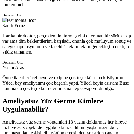
mukemmel...
Devamını Oku
Sarah Feroz
Harika bir doktor, gerçekten doktormuş gibi davranan bir sürü kasap
var ama tüm beklentilerimi karşıladı, onunla çok mutluyum sonuç ve
cateyes operasyonunu ve facelift’i tekrar tekrar gerçekleştirecekti, 5
yıldız tamamen...
Devamını Oku
Yesim Aras
Öncelikle dr yücel beye ve ekipine çok teşekkür etmek istiyorum.
Yücel bey ameliyatımı çok başarılı yapti. Yücel beyin asistanı Buse
hanima da çok teşekkür ederim bana hep cevap verdi bilgi...
Ameliyatsız Yüz Germe Kimlere
Uygulanabilir?
Ameliyatsız yüz germe yöntemleri 18 yaşını doldurmuş her bireye
hızlı ve acısız şekilde uygulanabilir. Cildinin yaşlanmasından,
kırışmasından, eskisi gibi görünmemesinden ve sarkmasından