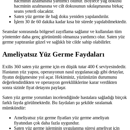
hacminin azalmasına yardımcı olunur. Böylece yağ dokusu
hacminin azalmasına ve cilt dokusunun sıkılaşmasına birkaç
seans yeterli olacaktır.
Saten yüz germe ile bağ doku yeniden yapılandırılır.
İşlem 30 ile 60 dakika kadar kısa bir sürede yapılabilmektedir.
Seanslar sonrasında bölgesel zayıflama sağlanır ve kullanılan tüm
yöntemler daha genç görünümlü olmanıza yardımcı olur. Saten yüz
germe yaptıranlar güzel ve sağlıklı bir cilde sahip olabilirler.
Ameliyatsız Yüz Germe Faydaları
Exilis 360 saten yüz germe için en düşük tutar 400 € seviyesindedir.
Hastanın yüz yapısı, operasyonun nasıl uygulanacağı gibi detaylar,
fiyatın değişmesine yol açar. Hekiminiz, yüzünüzün durumunu
değerlendirdikten ve operasyon gerekliliklerine karar verdikten
sonra sizinle fiyat detayını paylaşır.
Saten yüz germe yorumları incelendiğinde hastalara sağladığı birçok
farklı fayda görülmektedir. Bu faydaları şu şekilde sıralamak
mümkündür:
Ameliyatsız yüz germe fiyatları yüz germe ameliyatı
fiyatından çok daha fazla uygundur.
Saten yüz germe işleminin uygulanma süresi ameliyat için