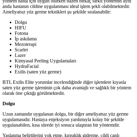
yöntem hasta için uygun olurken bazen birkaç farklı yöntemin aynı
anda hastanın cildine uygulanması ideal işlem şekli olabilmektedir.
Ameliyatsız yüz germe teknikleri şu şekilde sıralanabilir:
Dolgu
HIFU
Fotona
İp askılama
Mezoterapi
Scarlet
Lazer
Kimyasal Peeling Uygulamaları
HydraFacial
Exilis (saten yüz germe)
BTL Exilis Elite yorumlar incelendiğinde diğer işlemlere kıyasla
saten yüz germe işleminin çok daha avantajlı ve sağlıklı bir yöntem
olarak öne çıktığı görülmektedir.
Dolgu
Uzun zamandır uygulanan dolgu, bir diğer ameliyatsız yüz germe
uygulamasıdır. Hastaya enjeksiyon yardımıyla kolay bir şekilde
uygulanabilen, kısa sürede iyi sonuca ulaştıran bir yöntemdir.
Yaşlanma belirtilerini yok etme, kırışıklık giderme, cildi canlı