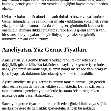
kalmak, gençleşen cildinizin yeniden dinçliğini kaybetmesine neden
olabilir.
Uykusuz kalmak, cilt altındaki canlı dokuları bozar ve yaşlandırır.
Genel anlamda iyi ve sağlıklı yaşam alışkanlıklarına yönelmek saten
yüz germe işlemi sonrasında da cildin genç görünümlü kalması için
önemlidir. Bunlara dikkat ettiğiniz sürece Exilis işlemi sonrası yeni
bir seansa bir yıla yakın süreyle ihtiyaç duymaksızın günlük
rutininize devam edebilirsiniz.
Ameliyatsız Yüz Germe Fiyatları
Ameliyatsız yüz germe fiyatları birkaç farklı faktör sebebiyle
değişiklik gösterebilir. Bu faktörler sırasıyla; yüz germe işleminde
hangi yöntemin kullanılacağı, işlemin hangi merkezde yapılacağı ve
işlemi yapacak doktorun kim olacağı şeklinde sıralanabilir.
Ayrıca ameliyatsız yüz germe işleminin tamamlanması için gerekli
olan seans sayısı da fiyatları etkileyebilmektedir. Daha fazla seans
tamamlanması gereken yöntemlerde hastanın ödemesi gereken
ücrette de artış yaşanabilmektedir.
Saten yüz germe fiyat aralıkları tercih edeceğiniz klinik veya sağlık
merkezine göre de değişiklik gösterebilir. Ancak bu noktada