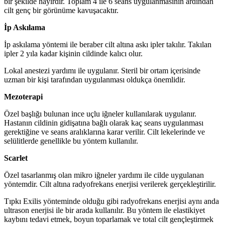
bir şekilde hayırdır. Toplam 4 ile 6 seans uygulanmasının ardından
cilt genç bir görünüme kavuşacaktır.
İp Askılama
İp askılama yöntemi ile beraber cilt altına askı ipler takılır. Takılan
ipler 2 yıla kadar kişinin cildinde kalıcı olur.
Lokal anestezi yardımı ile uygulanır. Steril bir ortam içerisinde
uzman bir kişi tarafından uygulanması oldukça önemlidir.
Mezoterapi
Özel başlığı bulunan ince uçlu iğneler kullanılarak uygulanır.
Hastanın cildinin gidişatına bağlı olarak kaç seans uygulanması
gerektiğine ve seans aralıklarına karar verilir. Cilt lekelerinde ve
selülitlerde genellikle bu yöntem kullanılır.
Scarlet
Özel tasarlanmış olan mikro iğneler yardımı ile cilde uygulanan
yöntemdir. Cilt altına radyofrekans enerjisi verilerek gerçekleştirilir.
Tıpkı Exilis yönteminde olduğu gibi radyofrekans enerjisi aynı anda
ultrason enerjisi ile bir arada kullanılır. Bu yöntem ile elastikiyet
kaybını tedavi etmek, boyun toparlamak ve total cilt gençleştirmek