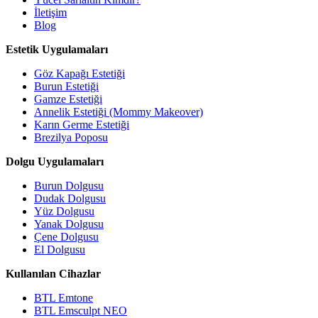
İletişim
Blog
Estetik Uygulamaları
Göz Kapağı Estetiği
Burun Estetiği
Gamze Estetiği
Annelik Estetiği (Mommy Makeover)
Karın Germe Estetiği
Brezilya Poposu
Dolgu Uygulamaları
Burun Dolgusu
Dudak Dolgusu
Yüz Dolgusu
Yanak Dolgusu
Çene Dolgusu
El Dolgusu
Kullanılan Cihazlar
BTL Emtone
BTL Emsculpt NEO