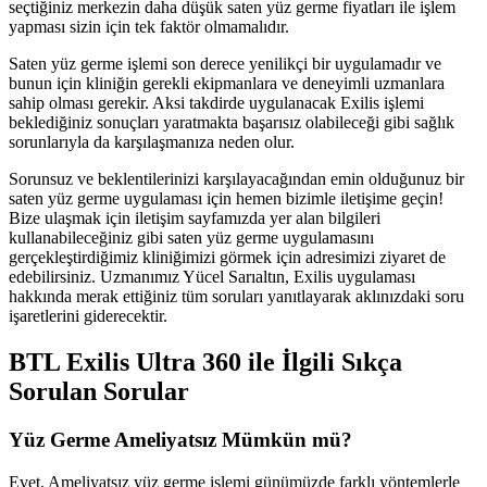
seçtiğiniz merkezin daha düşük saten yüz germe fiyatları ile işlem
yapması sizin için tek faktör olmamalıdır.
Saten yüz germe işlemi son derece yenilikçi bir uygulamadır ve
bunun için kliniğin gerekli ekipmanlara ve deneyimli uzmanlara
sahip olması gerekir. Aksi takdirde uygulanacak Exilis işlemi
beklediğiniz sonuçları yaratmakta başarısız olabileceği gibi sağlık
sorunlarıyla da karşılaşmanıza neden olur.
Sorunsuz ve beklentilerinizi karşılayacağından emin olduğunuz bir
saten yüz germe uygulaması için hemen bizimle iletişime geçin!
Bize ulaşmak için iletişim sayfamızda yer alan bilgileri
kullanabileceğiniz gibi saten yüz germe uygulamasını
gerçekleştirdiğimiz kliniğimizi görmek için adresimizi ziyaret de
edebilirsiniz. Uzmanımız Yücel Sarıaltın, Exilis uygulaması
hakkında merak ettiğiniz tüm soruları yanıtlayarak aklınızdaki soru
işaretlerini giderecektir.
BTL Exilis Ultra 360 ile İlgili Sıkça
Sorulan Sorular
Yüz Germe Ameliyatsız Mümkün mü?
Evet. Ameliyatsız yüz germe işlemi günümüzde farklı yöntemlerle