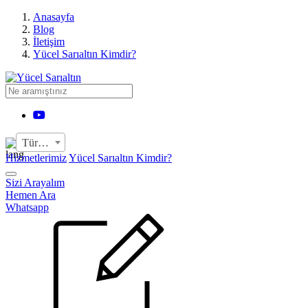
›
Anasayfa
Blog
İletişim
Yücel Sarıaltın Kimdir?
YouTube
Türkçe
Hizmetlerimiz
Yücel Sarıaltın Kimdir?
Sizi Arayalım
Hemen Ara
Whatsapp