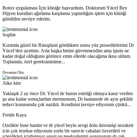
Botox uygulaması İçin kliniğe başvurdum. Doktorum Yücel Bey
Hijyen kuralları ağırlama karşılama yaptırdığım işlem için kliniği
gönülden tavsiye ederim.
Sophie
Kızımda güzel bir Rinoplasti gördükten sonra yüz prosedürlerimi Dr
Yücel’den ayırttım. Asla başka birine güvenmezdim ama işinin ne
kadar doğal olduğunu görünce emin ellerde olacağıma ikna oldum.
Toplamda, özel gereksinimime...
Devamını Oku
Aiko kim
Yaklaşık 2 ay önce Dr. Yücel ile burun estetiği olmaya karar verdim
şu ana kadar sonuçlardan memnunum, Dr hastanede de aynı şekilde
tedavi konusunda çok nazikti. Kendisini tavsiye ediyorum çünkü...
Feride Kaya
Ozelikle buse hanim ve dr yücel beyin sevgi dolu davranişi nezaketi
icin çok tesekur ediyorum zorlu bir surecte cabalari özverileri ve
ıctenlikleri icinbsinsuz sevgi ve tesekurlerimi sunuyorum dr çok