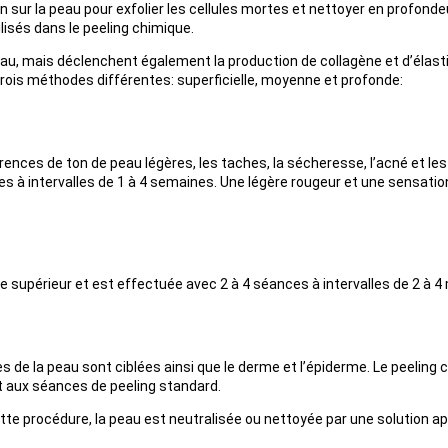
sur la peau pour exfolier les cellules mortes et nettoyer en profondeur.
lisés dans le peeling chimique.
u, mais déclenchent également la production de collagène et d’élastin
trois méthodes différentes: superficielle, moyenne et profonde:
rences de ton de peau légères, les taches, la sécheresse, l’acné et les
 à intervalles de 1 à 4 semaines. Une légère rougeur et une sensation 
 supérieur et est effectuée avec 2 à 4 séances à intervalles de 2 à 4 
 de la peau sont ciblées ainsi que le derme et l’épiderme. Le peeling
t aux séances de peeling standard.
te procédure, la peau est neutralisée ou nettoyée par une solution app