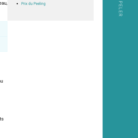
eau,
Prix du Peeling
au
ts