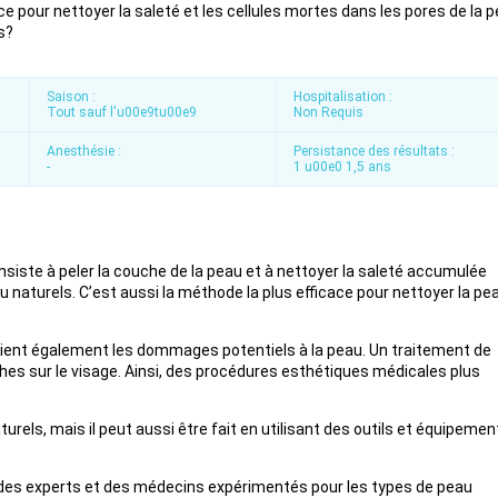
 pour nettoyer la saleté et les cellules mortes dans les pores de la p
s?
Saison :
Hospitalisation :
Tout sauf l'u00e9tu00e9
Non Requis
Anesthésie :
Persistance des résultats :
-
1 u00e0 1,5 ans
consiste à peler la couche de la peau et à nettoyer la saleté accumulée
 naturels. C’est aussi la méthode la plus efficace pour nettoyer la pe
évient également les dommages potentiels à la peau. Un traitement de
aches sur le visage. Ainsi, des procédures esthétiques médicales plus
turels, mais il peut aussi être fait en utilisant des outils et équipemen
ar des experts et des médecins expérimentés pour les types de peau