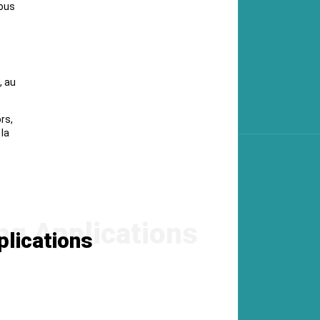
vous
, au
rs,
la
plications