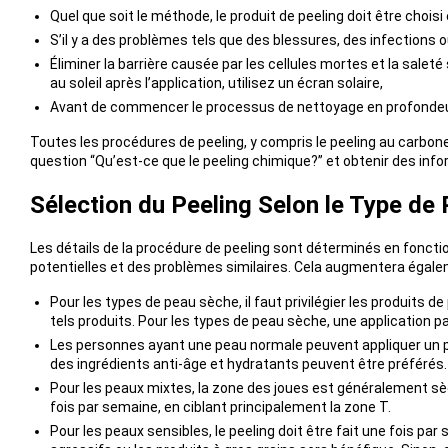
Quel que soit le méthode, le produit de peeling doit être choisi
S’il y a des problèmes tels que des blessures, des infections 
Éliminer la barrière causée par les cellules mortes et la sale
au soleil après l’application, utilisez un écran solaire,
Avant de commencer le processus de nettoyage en profondeur a
Toutes les procédures de peeling, y compris le peeling au carbon
question “Qu’est-ce que le peeling chimique?” et obtenir des in
Sélection du Peeling Selon le Type de
Les détails de la procédure de peeling sont déterminés en fonctio
potentielles et des problèmes similaires. Cela augmentera égalemen
Pour les types de peau sèche, il faut privilégier les produits de
tels produits. Pour les types de peau sèche, une application p
Les personnes ayant une peau normale peuvent appliquer un pee
des ingrédients anti-âge et hydratants peuvent être préférés.
Pour les peaux mixtes, la zone des joues est généralement sèc
fois par semaine, en ciblant principalement la zone T.
Pour les peaux sensibles, le peeling doit être fait une fois par