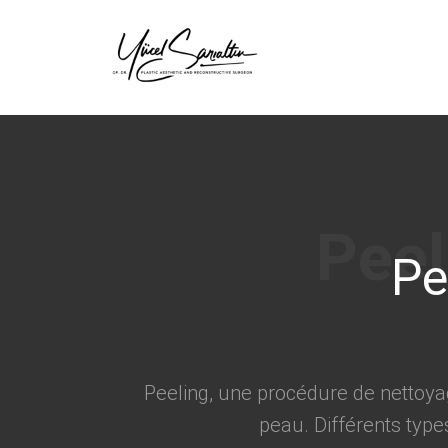
›
Pe
Peeling, une procédure de nettoyag
peau. Différents type