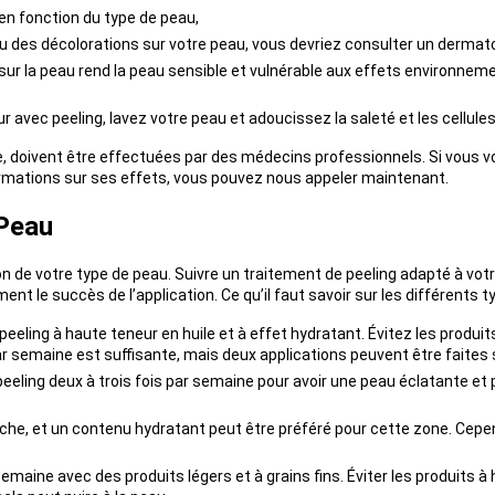
 en fonction du type de peau,
ou des décolorations sur votre peau, vous devriez consulter un dermat
té sur la peau rend la peau sensible et vulnérable aux effets environne
vec peeling, lavez votre peau et adoucissez la saleté et les cellules
e, doivent être effectuées par des médecins professionnels. Si vous v
formations sur ses effets, vous pouvez nous appeler maintenant.
 Peau
n de votre type de peau. Suivre un traitement de peeling adapté à votr
t le succès de l’application. Ce qu’il faut savoir sur les différents t
 peeling à haute teneur en huile et à effet hydratant. Évitez les produit
ar semaine est suffisante, mais deux applications peuvent être faites 
ling deux à trois fois par semaine pour avoir une peau éclatante et 
he, et un contenu hydratant peut être préféré pour cette zone. Cepend
 semaine avec des produits légers et à grains fins. Éviter les produits 