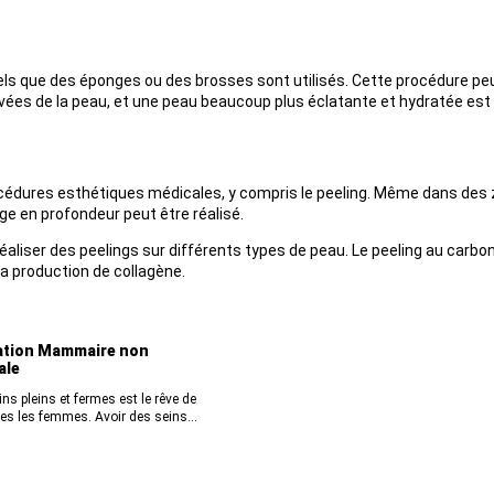
ls que des éponges ou des brosses sont utilisés. Cette procédure peut
vées de la peau, et une peau beaucoup plus éclatante et hydratée est
édures esthétiques médicales, y compris le peeling. Même dans des zo
e en profondeur peut être réalisé.
liser des peelings sur différents types de peau. Le peeling au carbone,
la production de collagène.
tion Mammaire non
ale
ns pleins et fermes est le rêve de
es les femmes. Avoir des seins...