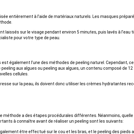
lisée entièrement à l’aide de matériaux naturels. Les masques préparé
éthode.
nt laissés sur le visage pendant environ 5 minutes, puis lavés à l’eau ti
ialiste pour votre type de peau.
ues est également l’une des méthodes de peeling naturel. Cependant, c
e peeling aux algues ou peeling aux algues, un contenu composé de 
elles cellules.
resse sur la peau, ils doivent donc utiliser les crèmes hydratantes 
ue méthode a des étapes procédurales différentes. Néanmoins, quelle q
rtants à connaître avant de réaliser un peeling sont les suivants:
galement être effectué sur le cou et les bras, et le peeling des pieds 