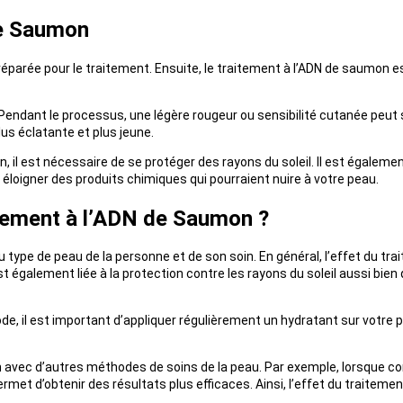
de Saumon
réparée pour le traitement. Ensuite, le traitement à l’ADN de saumon e
 Pendant le processus, une légère rougeur ou sensibilité cutanée peut s
us éclatante et plus jeune.
, il est nécessaire de se protéger des rayons du soleil. Il est égalem
 éloigner des produits chimiques qui pourraient nuire à votre peau.
itement à l’ADN de Saumon ?
u type de peau de la personne et de son soin. En général, l’effet du tr
 également liée à la protection contre les rayons du soleil aussi bien 
e, il est important d’appliquer régulièrement un hydratant sur votre p
n avec d’autres méthodes de soins de la peau. Par exemple, lorsque c
ermet d’obtenir des résultats plus efficaces. Ainsi, l’effet du traite