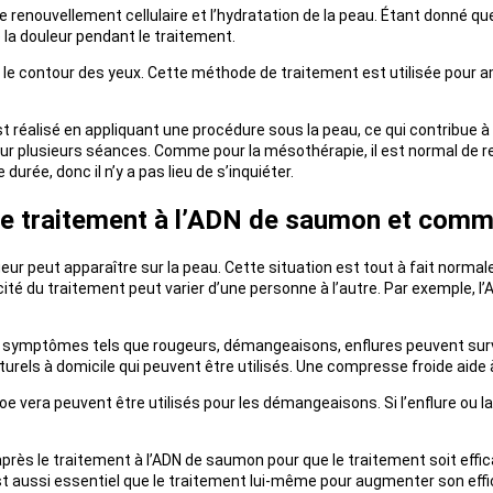
 le renouvellement cellulaire et l’hydratation de la peau. Étant donné 
 la douleur pendant le traitement.
t le contour des yeux. Cette méthode de traitement est utilisée pour a
réalisé en appliquant une procédure sous la peau, ce qui contribue à l
r plusieurs séances. Comme pour la mésothérapie, il est normal de re
rée, donc il n’y a pas lieu de s’inquiéter.
le traitement à l’ADN de saumon et commen
ur peut apparaître sur la peau. Cette situation est tout à fait normal
acité du traitement peut varier d’une personne à l’autre. Par exemple
s symptômes tels que rougeurs, démangeaisons, enflures peuvent surv
aturels à domicile qui peuvent être utilisés. Une compresse froide aide
loe vera peuvent être utilisés pour les démangeaisons. Si l’enflure ou l
 après le traitement à l’ADN de saumon pour que le traitement soit effi
st aussi essentiel que le traitement lui-même pour augmenter son effi