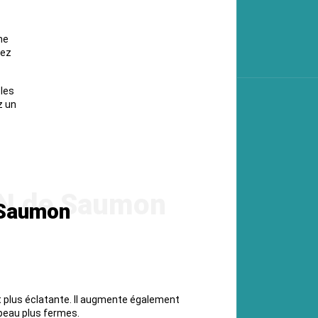
ne
sez
les
z un
 Saumon
et plus éclatante. Il augmente également
a peau plus fermes.