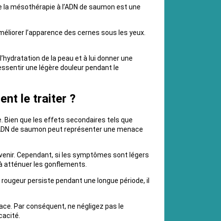
que la mésothérapie à l’ADN de saumon est une
méliorer l’apparence des cernes sous les yeux.
’hydratation de la peau et à lui donner une
ssentir une légère douleur pendant le
t le traiter ?
e. Bien que les effets secondaires tels que
, l’ADN de saumon peut représenter une menace
enir. Cependant, si les symptômes sont légers
 à atténuer les gonflements.
a rougeur persiste pendant une longue période, il
cace. Par conséquent, ne négligez pas le
cacité.