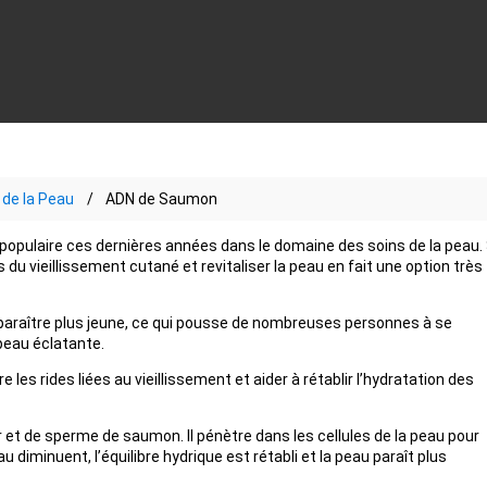
de la Peau
ADN de Saumon
opulaire ces dernières années dans le domaine des soins de la peau.
s du vieillissement cutané et revitaliser la peau en fait une option très
 paraître plus jeune, ce qui pousse de nombreuses personnes à se
peau éclatante.
les rides liées au vieillissement et aider à rétablir l’hydratation des
t de sperme de saumon. Il pénètre dans les cellules de la peau pour
u diminuent, l’équilibre hydrique est rétabli et la peau paraît plus