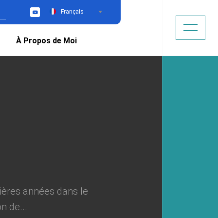
Français
YouTube
À Propos de Moi
ières années dans le
n de...