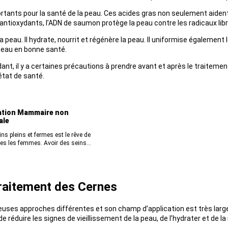
ants pour la santé de la peau. Ces acides gras non seulement aident à
antioxydants, l’ADN de saumon protège la peau contre les radicaux libr
eau. Il hydrate, nourrit et régénère la peau. Il uniformise également 
peau en bonne santé.
t, il y a certaines précautions à prendre avant et après le traitement.
état de santé.
tion Mammaire non
ale
ns pleins et fermes est le rêve de
es les femmes. Avoir des seins...
raitement des Cernes
es approches différentes et son champ d’application est très large
réduire les signes de vieillissement de la peau, de l’hydrater et de la r