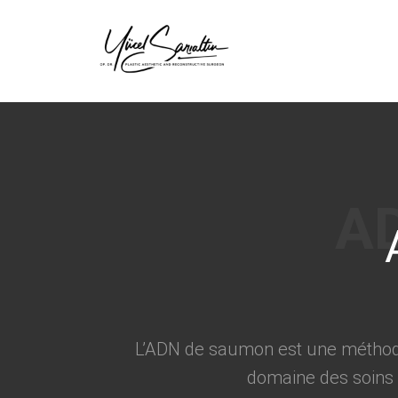
›
L’ADN de saumon est une méthode 
domaine des soins d