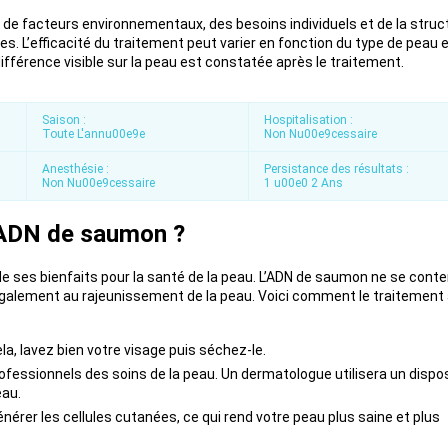
 de facteurs environnementaux, des besoins individuels et de la struc
s. L’efficacité du traitement peut varier en fonction du type de peau 
ifférence visible sur la peau est constatée après le traitement.
Saison :
Hospitalisation :
Toute L'annu00e9e
Non Nu00e9cessaire
Anesthésie :
Persistance des résultats :
Non Nu00e9cessaire
1 u00e0 2 Ans
l’ADN de saumon ?
e ses bienfaits pour la santé de la peau. L’ADN de saumon ne se cont
ue également au rajeunissement de la peau. Voici comment le traitement
a, lavez bien votre visage puis séchez-le.
ofessionnels des soins de la peau. Un dermatologue utilisera un dispos
eau.
énérer les cellules cutanées, ce qui rend votre peau plus saine et plus