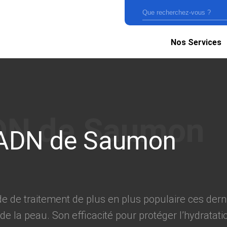
Nos Services
ADN de Saumon
de traitement de plus en plus populaire ces dern
e la peau. Son efficacité pour protéger l’hydratatio