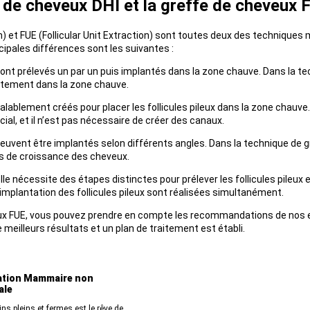
fe de cheveux DHI et la greffe de cheveux 
n) et FUE (Follicular Unit Extraction) sont toutes deux des techniqu
cipales différences sont les suivantes :
sont prélevés un par un puis implantés dans la zone chauve. Dans la tec
rectement dans la zone chauve.
ablement créés pour placer les follicules pileux dans la zone chauve. D
ial, et il n’est pas nécessaire de créer des canaux.
peuvent être implantés selon différents angles. Dans la technique de gr
ls de croissance des cheveux.
e nécessite des étapes distinctes pour prélever les follicules pileux 
implantation des follicules pileux sont réalisées simultanément.
veux FUE, vous pouvez prendre en compte les recommandations de nos ex
meilleurs résultats et un plan de traitement est établi.
tion Mammaire non
ale
ns pleins et fermes est le rêve de