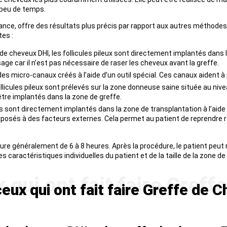
 peu de temps.
ance, offre des résultats plus précis par rapport aux autres méthodes
es :
 de cheveux DHI, les follicules pileux sont directement implantés dan
e car il n’est pas nécessaire de raser les cheveux avant la greffe.
s micro-canaux créés à l’aide d’un outil spécial. Ces canaux aident à p
llicules pileux sont prélevés sur la zone donneuse saine située au nivea
 être implantés dans la zone de greffe.
arés sont directement implantés dans la zone de transplantation à l’aid
t exposés à des facteurs externes. Cela permet au patient de reprendr
dure généralement de 6 à 8 heures. Après la procédure, le patient peu
 caractéristiques individuelles du patient et de la taille de la zone de
ux qui ont fait faire Greffe de 