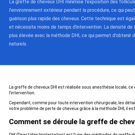
La greffe de cheveux DHI minimise l'exposition des follicule
l'environnement extérieur pendant la procédure, ce qui peut
guérison plus rapide des cheveux. Cette technique est éga
et nécessite moins de temps d'intervention. La densité de 
plus élevée avec la méthode DHI, ce qui permet d'obtenir d
naturels.
La greffe de cheveux DHI est réalisée sous anesthésie locale, ce 
l’intervention.
Cependant, comme pour toute intervention chirurgicale, les détai
votre problème de perte de cheveux grâce à la méthode DHI, il est
Comment se déroule la greffe de chev
DHI (Direct Hair Implantation) est l’une des méthodes de greffe d