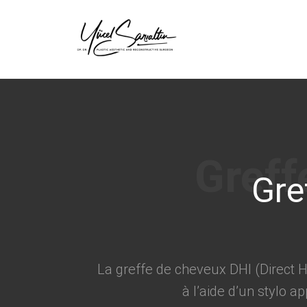
›
Gre
La greffe de cheveux DHI (Direct H
à l’aide d’un stylo 