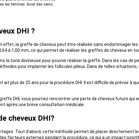
es les femmes. Avoir des seins...
eveux DHI ?
effet, la greffe de cheveux peut être réalisée sans endommager les foll
0,64 à 1,00 mm, ce qui permet de réaliser les greffes de cheveux en to
 la zone donneuse pour pouvoir réaliser la greffe. Dans les cas de pe
éthodes pour implanter les follicules pileux. Dans de telles situation
it plus de 25 ans pour la procédure DHI. Il est difficile de prévoir à 
effe DHI, vous pourriez rencontrer une perte de cheveux future qui en
ent après une brève consultation médicale.
 de cheveux DHI?
ges. Tout d’abord, cette méthode permet de placer directement les f
à des facteurs externes pendant la procédure, ce qui a un impact positif