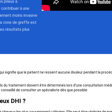
s pileux à
 contribuer à une
lement moins invasive
la zone de greffe est
es résultats plus
qui signifie que le patient ne ressent aucune douleur pendant la procé
ls du traitement doivent être déterminés lors d’une consultation méd
 conseillé de consulter un spécialiste dès que possible.
eux DHI ?
e cheveux les plus couramment utilisées. Elle peut être réalisée de m