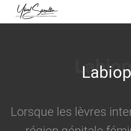
›
Labiop
Lorsque les lèvres inte
région génitale fém