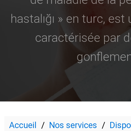
hastalığı » en turc, es
caractérisée par 
gonflement
Accueil
Nos services
Dispo