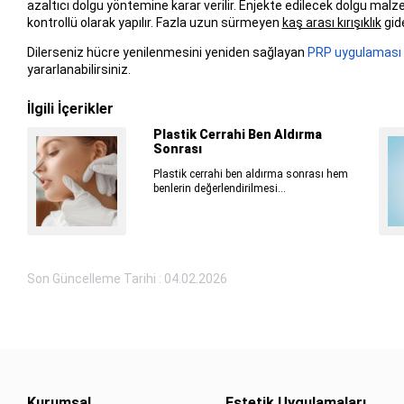
azaltıcı dolgu yöntemine karar verilir. Enjekte edilecek dolgu malzeme
kontrollü olarak yapılır. Fazla uzun sürmeyen
kaş arası kırışıklık
gid
Dilerseniz hücre yenilenmesini yeniden sağlayan
PRP uygulaması
yararlanabilirsiniz.
İlgili İçerikler
Plastik Cerrahi Ben Aldırma
Sonrası
Plastik cerrahi ben aldırma sonrası hem
benlerin değerlendirilmesi...
Son Güncelleme Tarihi : 04.02.2026
Kurumsal
Estetik Uygulamaları