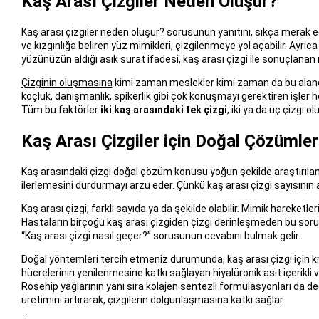
Kaş Arası Çizgiler Neden Oluşur?
Kaş arası çizgiler neden oluşur? sorusunun yanıtını, sıkça merak ed
ve kızgınlığa beliren yüz mimikleri, çizgilenmeye yol açabilir. Ayr
yüzünüzün aldığı asık surat ifadesi, kaş arası çizgi ile sonuçlanan
Çizginin oluşmasına
kimi zaman meslekler kimi zaman da bu alanda
koçluk, danışmanlık, spikerlik gibi çok konuşmayı gerektiren işler 
Tüm bu faktörler
iki kaş arasındaki tek çizgi
, iki ya da üç çizgi o
Kaş Arası Çizgiler için Doğal Çözümler
Kaş arasındaki çizgi doğal çözüm konusu yoğun şekilde araştırılan
ilerlemesini durdurmayı arzu eder. Çünkü kaş arası çizgi sayısın
Kaş arası çizgi, farklı sayıda ya da şekilde olabilir. Mimik hareketlerini
Hastaların birçoğu kaş arası çizgiden çizgi derinleşmeden bu sorun
“Kaş arası çizgi nasıl geçer?” sorusunun cevabını bulmak gelir.
Doğal yöntemleri tercih etmeniz durumunda, kaş arası çizgi için
hücrelerinin yenilenmesine katkı sağlayan hiyalüronik asit içerikli 
Rosehip yağlarının yanı sıra kolajen sentezli formülasyonları da değ
üretimini artırarak, çizgilerin dolgunlaşmasına katkı sağlar.