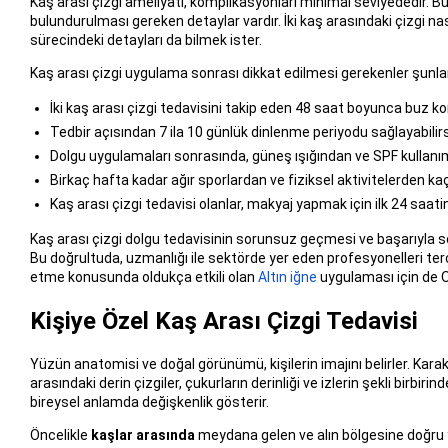
Kaş arası çizgi ameliyatı, komplikasyonları minimal seviyededir. 
bulundurulması gereken detaylar vardır. İki kaş arasındaki çizgi nas
sürecindeki detayları da bilmek ister.
Kaş arası çizgi uygulama sonrası dikkat edilmesi gerekenler şunlar
İki kaş arası çizgi tedavisini takip eden 48 saat boyunca buz k
Tedbir açısından 7 ila 10 günlük dinlenme periyodu sağlayabilirs
Dolgu uygulamaları sonrasında, güneş ışığından ve SPF kullanım
Birkaç hafta kadar ağır sporlardan ve fiziksel aktivitelerden ka
Kaş arası çizgi tedavisi olanlar, makyaj yapmak için ilk 24 saat
Kaş arası çizgi dolgu tedavisinin sorunsuz geçmesi ve başarıyla s
Bu doğrultuda, uzmanlığı ile sektörde yer eden profesyonelleri terc
etme konusunda oldukça etkili olan
Altın iğne
uygulaması için de Op.
Kişiye Özel Kaş Arası Çizgi Tedavisi
Yüzün anatomisi ve doğal görünümü, kişilerin imajını belirler. Karak
arasındaki derin çizgiler, çukurların derinliği ve izlerin şekli birbiri
bireysel anlamda değişkenlik gösterir.
Öncelikle
kaşlar arasında
meydana gelen ve alın bölgesine doğru yay