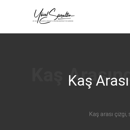
›
Kaş Arası
Kaş arası çizgi,