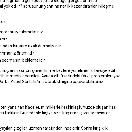
Buna rağmen diğer tedavilerde olduğu gibi göz önünde
ıl yok edilir? sorusunun yanıtına netlik kazandıranlar, iyileşme
dır:
ompresi uygulamalısınız.
iniz.
ından bir süre uzak durmalısınız.
çınmanız önemlidir.
in geçmesini beklemelidir.
onuçlanması için güvenilir merkezlere yönelmeniz tavsiye edilir.
ih etmeniz önemlidir. Ayrıca cilt üzerindeki farklı problemleri yok
 Dr. Yücel Sarılatın’ın estetik kliniğine başvurabilirsiniz.
teri yansıtan ifadeler, mimiklerle keskinleşir. Yüzde oluşan kaş
nden farklıdır. Bu nedenle kişiye özel kaş arası çizgi tedavisi de
ılan çizgiler, uzman tarafından incelenir. Sonra kırışıklık