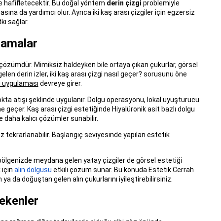
üde hafifletecektir. Bu doğal yöntem
derin çizgi
problemiyle
sına da yardımcı olur. Ayrıca iki kaş arası çizgiler için egzersiz
kı sağlar.
ulamalar
 bir çözümdür. Mimiksiz haldeyken bile ortaya çıkan çukurlar, görsel
gelen derin izler, iki kaş arası çizgi nasıl geçer? sorusunu öne
u uygulaması
devreye girer.
Nokta atışı şeklinde uygulanır. Dolgu operasyonu, lokal uyuşturucu
ne geçer. Kaş arası çizgi estetiğinde Hiyalüronik asit bazlı dolgu
de daha kalıcı çözümler sunabilir.
r kez tekrarlanabilir. Başlangıç seviyesinde yapılan estetik
ın bölgenizde meydana gelen yatay çizgiler de görsel estetiği
 için
alın dolgusu
etkili çözüm sunar. Bu konuda Estetik Cerrah
 ya da doğuştan gelen alın çukurlarını iyileştirebilirsiniz.
ekenler