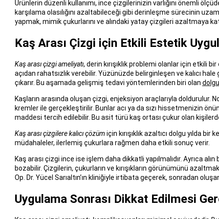
Ürünlerin düzenli kullanımı, ince çizgilerinizin varlığını önemli ölç
karşılama olasılığını azaltabileceği gibi derinleşme sürecinin uzama
yapmak, mimik çukurlarını ve alındaki yatay çizgileri azaltmaya kat
Kaş Arası Çizgi için Etkili Estetik Uyg
Kaş arası çizgi ameliyatı
, derin kırışıklık problemi olanlar için etkili
açıdan rahatsızlık verebilir. Yüzünüzde belirginleşen ve kalıcı hale 
çıkarır. Bu aşamada gelişmiş tedavi yöntemlerinden biri olan
dolg
Kaşların arasında oluşan çizgi, enjeksiyon araçlarıyla doldurulur. 
kremler ile gerçekleştirilir. Bunlar acı ya da sızı hissetmenizin önü
maddesi tercih edilebilir. Bu asit türü kaş ortası çukur olan kişiler
Kaş arası çizgilere kalıcı çözüm
için kırışıklık azaltıcı dolgu yılda bi
müdahaleler, ilerlemiş çukurlara rağmen daha etkili sonuç verir.
Kaş arası çizgi ince ise işlem daha dikkatli yapılmalıdır. Ayrıca al
bozabilir. Çizgilerin, çukurların ve kırışıkların görünümünü azaltmak
Op. Dr. Yücel Sarıaltın’ın kliniğiyle irtibata geçerek, sonradan oluşan
Uygulama Sonrası Dikkat Edilmesi Ger