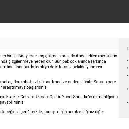
en biridir. Bireylerde kaş çatma olarak da ifade edilen mimiklerin
sında çizgilenmeye neden olur. Gün pek çok anında farkında
bir rutine dönüşür. İstemli ya da istemsiz şekilde yapmayı
örsel açıdan rahatsızlık hissetmenize neden olabilir. Soruna çare
r araştırmaya başlarsınız.
çin Estetik Cerrahi Uzmanı Op. Dr. Yücel Sarıaltın’ın uzmanlığında
şayabilirsiniz.
leceğiniz içeriğimizde, konuyla ilgili merak ettiğiniz diğer