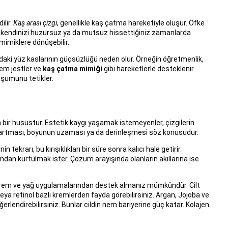
ilir.
Kaş arası çizgi
, genellikle kaş çatma hareketiyle oluşur. Öfke
ıca kendinizi huzursuz ya da mutsuz hissettiğiniz zamanlarda
 mimiklere dönüşebilir.
ki yüz kaslarının güçsüzlüğü neden olur. Örneğin öğretmenlik,
hem jestler ve
kaş çatma mimiği
gibi hareketlerle desteklenir.
luşumunu tetikler.
 bir husustur. Estetik kaygı yaşamak istemeyenler, çizgilerin
ın artması, boyunun uzaması ya da derinleşmesi söz konusudur.
n tekrarı, bu kırışıklıkları bir süre sonra kalıcı hale getirir.
dan kurtulmak ister. Çözüm arayışında olanların akıllarına ise
 krem ve yağ uygulamalarından destek almanız mümkündür. Cilt
veya retinol bazlı kremlerden fayda görebilirsiniz. Argan, Jojoba ve
erlendirebilirsiniz. Bunlar cildin nem bariyerine güç katar. Kolajen