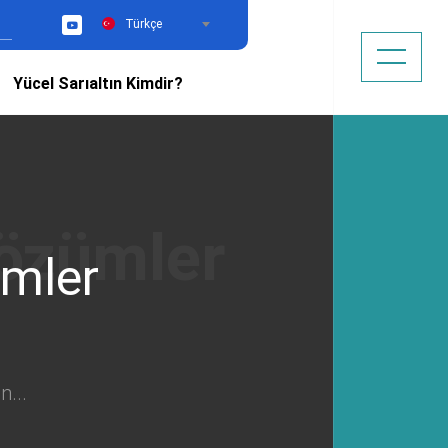
Türkçe
YouTube
Yücel Sarıaltın Kimdir?
ümler
n...