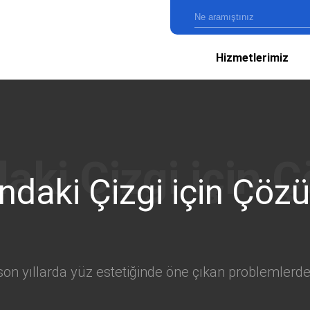
Hizmetlerimiz
ndaki Çizgi için Çöz
 son yıllarda yüz estetiğinde öne çıkan problemlerde