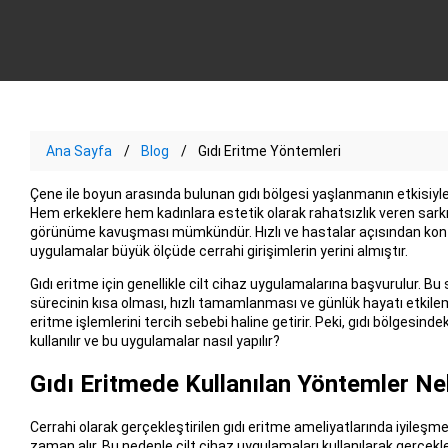
Ana Sayfa
Blog
Gıdı Eritme Yöntemleri
Çene ile boyun arasında bulunan gıdı bölgesi yaşlanmanın etkisiyle
Hem erkeklere hem kadınlara estetik olarak rahatsızlık veren sarkık 
görünüme kavuşması mümkündür. Hızlı ve hastalar açısından konfo
uygulamalar büyük ölçüde cerrahi girişimlerin yerini almıştır.
Gıdı eritme için genellikle cilt cihaz uygulamalarına başvurulur. 
sürecinin kısa olması, hızlı tamamlanması ve günlük hayatı etkilem
eritme işlemlerini tercih sebebi haline getirir. Peki, gıdı bölgesin
kullanılır ve bu uygulamalar nasıl yapılır?
Gıdı Eritmede Kullanılan Yöntemler Ne
Cerrahi olarak gerçekleştirilen gıdı eritme ameliyatlarında iyileş
zaman alır. Bu nedenle cilt cihaz uygulamaları kullanılarak gerçekl