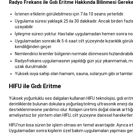
Radyo Frekans ile Gıdı Eritme Hakkında Bilinmesi Gerek
İstenen etkilerin görülebilmesi için 7 ila 10 seans yeterlidir.
Uygulama süresi yaklaşık 25 ila 30 dakikadır. Ancak birden fa
uzayabilir.
İyileşme süreci yoktur. Hastalar uygulamadan hemen sonra norm
Uygulamadan sonraki ilk 5-6 saat cilt yüzeyinde kızarıklık görüle
kendiliğinden geçer.
Nemlendirici kremler bölgenin normale dönmesini hızlandırabilir
Radyofrekans uygulamasının yapıldığı gün yüz yıkanmamalı, mak
uzak durulmalıdır.
Yüksek ısıya sahip olan hamam, sauna, solaryum gibi ortamlara
HIFU ile Gıdı Eritme
Yüksek yoğunluklu ses dalgaları kullanan HIFU teknolojisi, gıdı eritme 
derinliklerde bulunan dokulara yoğunlaştırılmış ultrasonik enerji da
desteklenmesine yardımcı olur. Kolajen üretimi doğal olarak arttığı
ameliyatsız bir yöntem olan HIFU, cilt yüzeyine dairesel hareketlerl
HIFU’nun kısa süren bir işlem olması en temel avantajıdır. Ayrıca etk
Uygulamadan sonra kişilerin özel bakım uygulamaları yapması ger