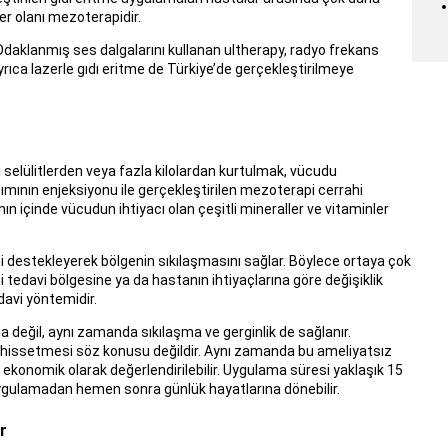
er olanı mezoterapidir.
 Odaklanmış ses dalgalarını kullanan ultherapy, radyo frekans
yrıca lazerle gıdı eritme de Türkiye’de gerçekleştirilmeye
 selülitlerden veya fazla kilolardan kurtulmak, vücudu
ışımının enjeksiyonu ile gerçekleştirilen mezoterapi cerrahi
n içinde vücudun ihtiyacı olan çeşitli mineraller ve vitaminler
ini destekleyerek bölgenin sıkılaşmasını sağlar. Böylece ortaya çok
i tedavi bölgesine ya da hastanın ihtiyaçlarına göre değişiklik
davi yöntemidir.
değil, aynı zamanda sıkılaşma ve gerginlik de sağlanır.
ı hissetmesi söz konusu değildir. Aynı zamanda bu ameliyatsız
 ekonomik olarak değerlendirilebilir. Uygulama süresi yaklaşık 15
 uygulamadan hemen sonra günlük hayatlarına dönebilir.
r