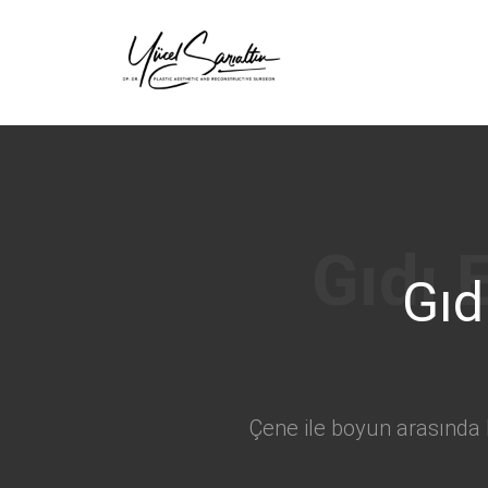
›
Gıd
Çene ile boyun arasında 