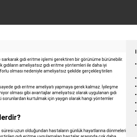
 sarkarak gıdı eritme işlemi gerektiren bir görünüme bürünebilir.
gıdıların ameliyatsız gıdı eritme yöntemleri ile daha iyi
rlu olması nedeniyle ameliyatsız şekilde gerçekleştirilen
Bu sayede gıdı eritme ameliyatı yapmaya gerek kalmaz. İyileşme
iyor olması gibi avantajlar ameliyatsız olarak uygulanan gıdı
deki sorunlardan kurtulmak için yaygın olarak hangi yöntemler
lerdir?
me süresi uzun olduğundan hastaların günlük hayatlarına dönmeleri
eştirilen gıdı eritme uygulamaları hastalar arasında çok daha