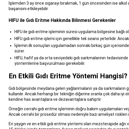
İşlemden 3 ay önce sigarayı bırakmak, 1 gün öncesinden ise alkol 
başarısını etkileyebilir.
HIFU ile Gıdı Eritme Hakkında Bilinmesi Gerekenler
HIFU ile gıdı eritme işleminin süresi uygulama bölgesine bağlı ol
HIFU gıdı eritme işlemi için genellikle tek seans yeterlidir. Anc
İşlemin ilk sonuçları uygulamadan sonraki birkaç gün içerisinde g
sürer.
HIFU, hafif ya da orta seviyedeki gıdı sarkmalarının tedavisinde e
yöntemlerine başvurulması gerekebilir.
En Etkili Gıdı Eritme Yöntemi Hangisi?
Gıdı bölgesinde meydana gelen yağlanmaların ya da sarkmaların g
kullanılır. Ancak herhangi bir tekniğin diğerine oranla çok daha i
kendine has avantajlara ve dezavantajlara sahiptir.
Örneğin cerrahi gıdı eritme işleminin doğru bakım uygulamaları veya
Ancak cerrahi bir prosedür olması nedeniyle bazı ameliyat riskleri içe
En yaygın ve en etkili gıdı eritme yöntemi olan mezoterapide ağrı