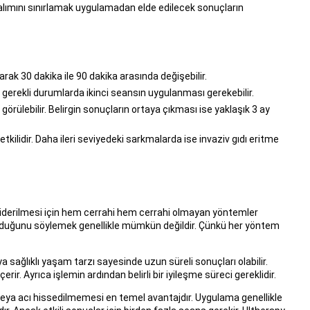
alımını sınırlamak uygulamadan elde edilecek sonuçların
arak 30 dakika ile 90 dakika arasında değişebilir.
ak gerekli durumlarda ikinci seansın uygulanması gerekebilir.
örülebilir. Belirgin sonuçların ortaya çıkması ise yaklaşık 3 ay
tkilidir. Daha ileri seviyedeki sarkmalarda ise invaziv gıdı eritme
iderilmesi için hem cerrahi hem cerrahi olmayan yöntemler
yi olduğunu söylemek genellikle mümkün değildir. Çünkü her yöntem
 sağlıklı yaşam tarzı sayesinde uzun süreli sonuçları olabilir.
rir. Ayrıca işlemin ardından belirli bir iyileşme süreci gereklidir.
 veya acı hissedilmemesi en temel avantajdır. Uygulama genellikle