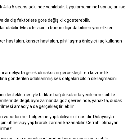
4 ila 6 seans şeklinde yapılabilir. Uygulamanın net sonuçları ise
 ya da dış faktörlere göre değişiklik gösterebilir.
ar olabilir. Mezoterapinin bunun dışında bilinen yan etkileri
r hastaları, kanser hastaları, pıhtılaşma önleyici ilaç kullanan
emini ameliyata gerek olmaksızın gerçekleştiren kozmetik
tına gönderilen odaklanmış ses dalgaları cildin sıkılaşmasını
mini desteklemesiyle birlikte bağ dokularda yenilenme, ciltte
lemlerinde değil, aynı zamanda göz çevresinde, yanakta, dudak
rilmesi amacıyla da gerçekleştirilebilir.
vücudun her bölgesine yapılabiliyor olmasıdır. Dolayısıyla
i için ultherapy yaptırarak zaman kazanabilir. Cerrahi olmayan
tirmez.
n belirgin sonuçları işlemden hemen sonra görülebilir.