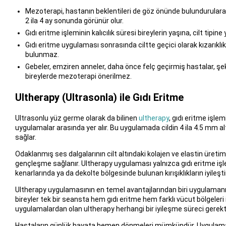
Mezoterapi, hastanın beklentileri de göz önünde bulundurularak 
2 ila 4 ay sonunda görünür olur.
Gıdı eritme işleminin kalıcılık süresi bireylerin yaşına, cilt tipine
Gıdı eritme uygulaması sonrasında ciltte geçici olarak kızarıklıkl
bulunmaz.
Gebeler, emziren anneler, daha önce felç geçirmiş hastalar, şeke
bireylerde mezoterapi önerilmez.
Ultherapy (Ultrasonla) ile Gıdı Eritme
Ultrasonlu yüz germe olarak da bilinen
ultherapy
, gıdı eritme işl
uygulamalar arasında yer alır. Bu uygulamada cildin 4 ila 4.5 mm al
sağlar.
Odaklanmış ses dalgalarının cilt altındaki kolajen ve elastin üreti
gençleşme sağlanır. Ultherapy uygulaması yalnızca gıdı eritme iş
kenarlarında ya da dekolte bölgesinde bulunan kırışıklıkların iyileşti
Ultherapy uygulamasının en temel avantajlarından biri uygulamanın 
bireyler tek bir seansta hem gıdı eritme hem farklı vücut bölgeler
uygulamalardan olan ultherapy herhangi bir iyileşme süreci gerek
Hastaların günlük hayata hemen dönmeleri mümkündür. Uygulamanı