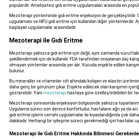
popülerdir. Ameliyatsız gıdı eritme uygulamaları arasında en popül
Mezoterapi yönteminde gıdı eritme enjeksiyon ile gerçekleştirilir.
uygulaması ve HIFU gıdı eritme için kullanılan diğer yöntemlerdir. A
başlayan uygulamalar arasındadır.
Mezoterapi ile Gıdı Eritme
Mezoterapi yalnızca gıdı eritme için değil, aynı zamanda vücuttaki
şekillendirmek için de kullanılır. FDA tarafından onaylanan ilaç kar
olmayan yöntemler arasında yer alır. Vücuda enjekte edilen karışımı
bulunur.
Bu mineraller ve vitaminler cilt altındaki kolajen ve elastin üretim
daha genç bir görünüm çıkar. Enjekte edilecek olan karışımın içeriğ
gösterebilir. Yani
mezoterapi
hastaya göre özelleştirilebilen bir te
Mezoterapi sonrasında enjeksiyon bölgesinde yalnızca toparlanma 
Uygulama süreci son derece konforludur, hastaların ağrı ya da ac
gıdı eritme işlemi cerrahi uygulamalar ile kıyaslandığında çok daha
dakikadır. Herhangi bir iyileşme süreci gerekmediği için hastalar
Mezoterapi ile Gıdı Eritme Hakkında Bilinmesi Gerekenle