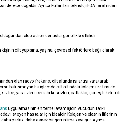
n derece doğaldır. Ayrıca kullanılan teknoloji FDA tarafından
lduğundan elde edilen sonuçlar genellikle etkilidir.
kişinin cilt yapısına, yaşına, çevresel faktörlere bağlı olarak
ından olan radyo frekans, cilt altında ısı artışı yaratarak
 zararı bulunmayan bu işlemde cilt altındaki kolajen üretimi de
sivilce, yara izleri, cerrahi kesi izleri, çatlaklar, güneş lekeleri de
kans
uygulamasının en temel avantajıdır. Vücudun farklı
davi isteyen hastalar için idealdir. Kolajen ve elastin liflerinin
lt daha parlak, daha esnek bir görünüme kavuşur. Ayrıca