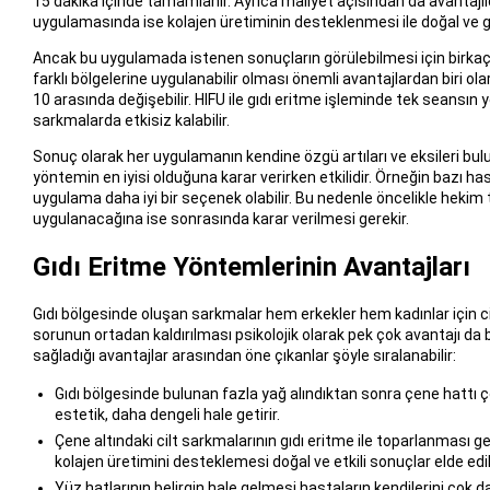
15 dakika içinde tamamlanır. Ayrıca maliyet açısından da avantajlıdı
uygulamasında ise kolajen üretiminin desteklenmesi ile doğal ve ge
Ancak bu uygulamada istenen sonuçların görülebilmesi için birka
farklı bölgelerine uygulanabilir olması önemli avantajlardan biri ol
10 arasında değişebilir. HIFU ile gıdı eritme işleminde tek seansın y
sarkmalarda etkisiz kalabilir.
Sonuç olarak her uygulamanın kendine özgü artıları ve eksileri bulun
yöntemin en iyisi olduğuna karar verirken etkilidir. Örneğin bazı ha
uygulama daha iyi bir seçenek olabilir. Bu nedenle öncelikle hekim 
uygulanacağına ise sonrasında karar verilmesi gerekir.
Gıdı Eritme Yöntemlerinin Avantajları
Gıdı bölgesinde oluşan sarkmalar hem erkekler hem kadınlar için ci
sorunun ortadan kaldırılması psikolojik olarak pek çok avantajı da 
sağladığı avantajlar arasından öne çıkanlar şöyle sıralanabilir:
Gıdı bölgesinde bulunan fazla yağ alındıktan sonra çene hattı ço
estetik, daha dengeli hale getirir.
Çene altındaki cilt sarkmalarının gıdı eritme ile toparlanması ge
kolajen üretimini desteklemesi doğal ve etkili sonuçlar elde edi
Yüz hatlarının belirgin hale gelmesi hastaların kendilerini çok