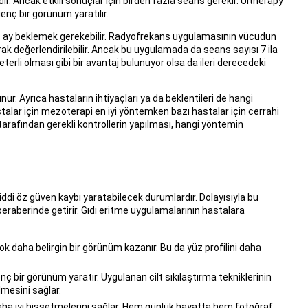
r. Ancak etkili sonuçlar için birden fazla seans gerekir. Ultherapy
nç bir görünüm yaratılır.
ç ay beklemek gerekebilir. Radyofrekans uygulamasının vücudun
arak değerlendirilebilir. Ancak bu uygulamada da seans sayısı 7 ila
eterli olması gibi bir avantaj bulunuyor olsa da ileri derecedeki
ur. Ayrıca hastaların ihtiyaçları ya da beklentileri de hangi
stalar için mezoterapi en iyi yöntemken bazı hastalar için cerrahi
tarafından gerekli kontrollerin yapılması, hangi yöntemin
ddi öz güven kaybı yaratabilecek durumlardır. Dolayısıyla bu
beraberinde getirir. Gıdı eritme uygulamalarının hastalara
k daha belirgin bir görünüm kazanır. Bu da yüz profilini daha
nç bir görünüm yaratır. Uygulanan cilt sıkılaştırma tekniklerinin
lmesini sağlar.
 daha iyi hissetmelerini sağlar. Hem günlük hayatta hem fotoğraf