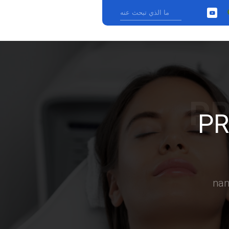
YouTube
›
PR
na