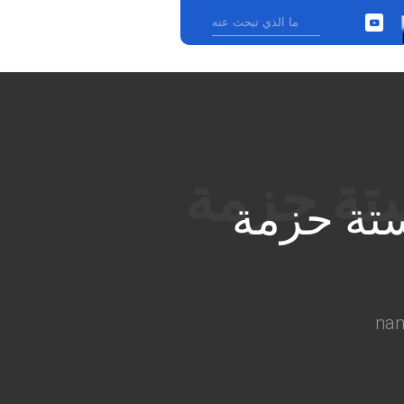
YouTube
›
تة حزمة
na