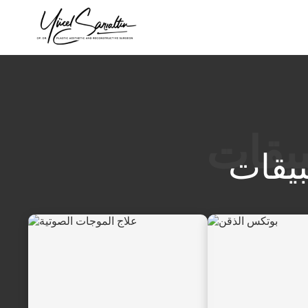
›
بيقات