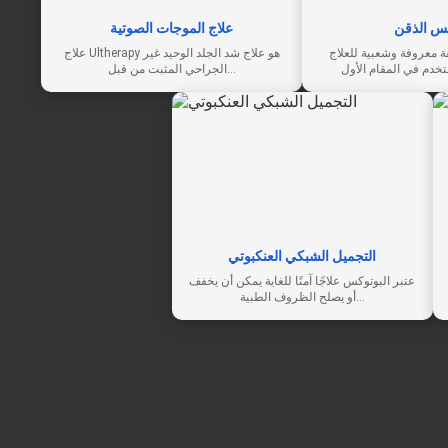
س الذقن
علاج الموجات الصوتية
 معروفة وشعبية للعلاج
علاج Ultherapy هو علاج شد الجلد الوحيد غير
الجراحي المثبت من قبل…
التجميل الشبكي العنكبوتي
عتبر البوتوكس علاجًا آمنًا للغاية يمكن أن يخفف
أو يصلح الظروف الطبية…