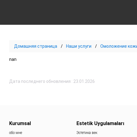
Домашняя страница
Наши услуги
Омоложение кож
nan
Дата последнего обновления : 23.01.2026
Kurumsal
Estetik Uygulamaları
обо мне
Эстетика век