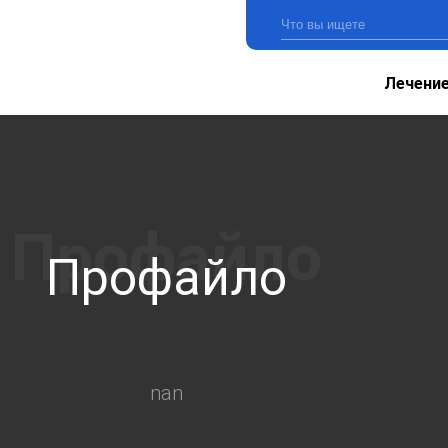
Лечени
Профайло
nan