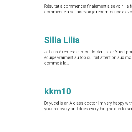
Résultat à commencer finalement a se voir il a f
commence a se faire voir je recommence a avoi
Silia Lilia
Je tiens à remercier mon docteur, le dr Yucel po
équipe vraiment au top qui fait attention aux moin
comme à la...
kkm10
Dr yucel is an A class doctor I’m very happy wit
your recovery and does everything he can to sen