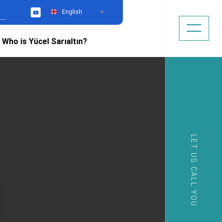
English
YouTube
Who is Yücel Sarıaltın?
LET US CALL YOU