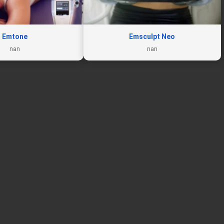
Emtone
Emsculpt Neo
nan
nan