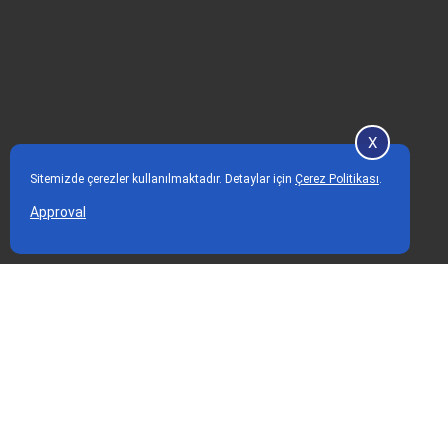
X
Sitemizde çerezler kullanılmaktadır. Detaylar için
Çerez Politikası
.
Approval
Home Page
Our Services
Regional Slimming
nan