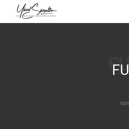
›
FU
na