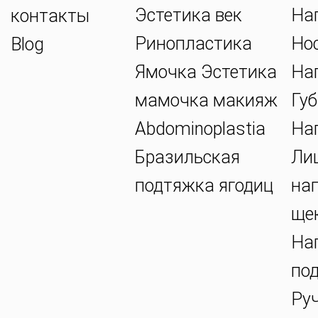
Эстетика век
На
контакты
Ринопластика
Но
Blog
Ямочка Эстетика
На
мамочка макияж
Губ
Abdominoplastia
На
Бразильская
Ли
подтяжка ягодиц
на
ще
На
по
Ру