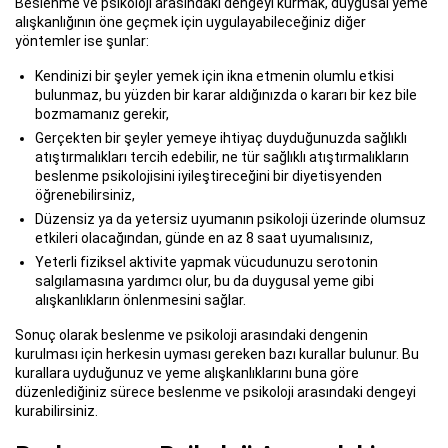
Beslenme ve psikoloji arasındaki dengeyi kurmak, duygusal yeme
alışkanlığının öne geçmek için uygulayabileceğiniz diğer
yöntemler ise şunlar:
Kendinizi bir şeyler yemek için ikna etmenin olumlu etkisi
bulunmaz, bu yüzden bir karar aldığınızda o kararı bir kez bile
bozmamanız gerekir,
Gerçekten bir şeyler yemeye ihtiyaç duyduğunuzda sağlıklı
atıştırmalıkları tercih edebilir, ne tür sağlıklı atıştırmalıkların
beslenme psikolojisini iyileştireceğini bir diyetisyenden
öğrenebilirsiniz,
Düzensiz ya da yetersiz uyumanın psikoloji üzerinde olumsuz
etkileri olacağından, günde en az 8 saat uyumalısınız,
Yeterli fiziksel aktivite yapmak vücudunuzu serotonin
salgılamasına yardımcı olur, bu da duygusal yeme gibi
alışkanlıkların önlenmesini sağlar.
Sonuç olarak beslenme ve psikoloji arasındaki dengenin
kurulması için herkesin uyması gereken bazı kurallar bulunur. Bu
kurallara uyduğunuz ve yeme alışkanlıklarını buna göre
düzenlediğiniz sürece beslenme ve psikoloji arasındaki dengeyi
kurabilirsiniz.