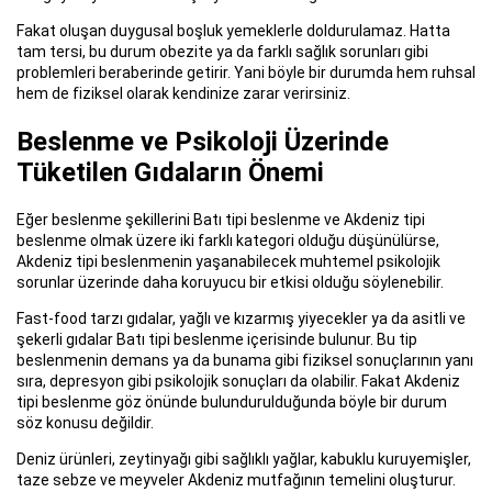
Fakat oluşan duygusal boşluk yemeklerle doldurulamaz. Hatta
tam tersi, bu durum obezite ya da farklı sağlık sorunları gibi
problemleri beraberinde getirir. Yani böyle bir durumda hem ruhsal
hem de fiziksel olarak kendinize zarar verirsiniz.
Beslenme ve Psikoloji Üzerinde
Tüketilen Gıdaların Önemi
Eğer beslenme şekillerini Batı tipi beslenme ve Akdeniz tipi
beslenme olmak üzere iki farklı kategori olduğu düşünülürse,
Akdeniz tipi beslenmenin yaşanabilecek muhtemel psikolojik
sorunlar üzerinde daha koruyucu bir etkisi olduğu söylenebilir.
Fast-food tarzı gıdalar, yağlı ve kızarmış yiyecekler ya da asitli ve
şekerli gıdalar Batı tipi beslenme içerisinde bulunur. Bu tip
beslenmenin demans ya da bunama gibi fiziksel sonuçlarının yanı
sıra, depresyon gibi psikolojik sonuçları da olabilir. Fakat Akdeniz
tipi beslenme göz önünde bulundurulduğunda böyle bir durum
söz konusu değildir.
Deniz ürünleri, zeytinyağı gibi sağlıklı yağlar, kabuklu kuruyemişler,
taze sebze ve meyveler Akdeniz mutfağının temelini oluşturur.