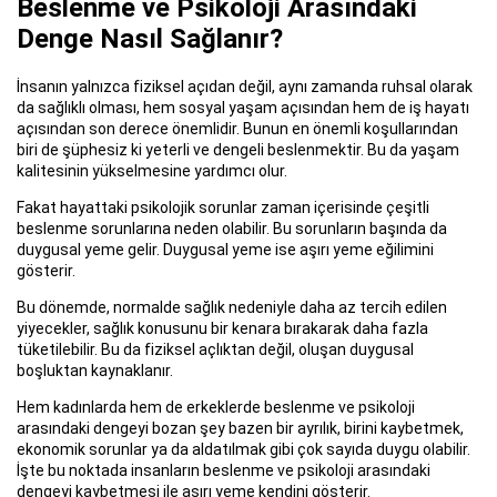
Beslenme ve Psikoloji Arasındaki
Denge Nasıl Sağlanır?
İnsanın yalnızca fiziksel açıdan değil, aynı zamanda ruhsal olarak
da sağlıklı olması, hem sosyal yaşam açısından hem de iş hayatı
açısından son derece önemlidir. Bunun en önemli koşullarından
biri de şüphesiz ki yeterli ve dengeli beslenmektir. Bu da yaşam
kalitesinin yükselmesine yardımcı olur.
Fakat hayattaki psikolojik sorunlar zaman içerisinde çeşitli
beslenme sorunlarına neden olabilir. Bu sorunların başında da
duygusal yeme gelir. Duygusal yeme ise aşırı yeme eğilimini
gösterir.
Bu dönemde, normalde sağlık nedeniyle daha az tercih edilen
yiyecekler, sağlık konusunu bir kenara bırakarak daha fazla
tüketilebilir. Bu da fiziksel açlıktan değil, oluşan duygusal
boşluktan kaynaklanır.
Hem kadınlarda hem de erkeklerde beslenme ve psikoloji
arasındaki dengeyi bozan şey bazen bir ayrılık, birini kaybetmek,
ekonomik sorunlar ya da aldatılmak gibi çok sayıda duygu olabilir.
İşte bu noktada insanların beslenme ve psikoloji arasındaki
dengeyi kaybetmesi ile aşırı yeme kendini gösterir.