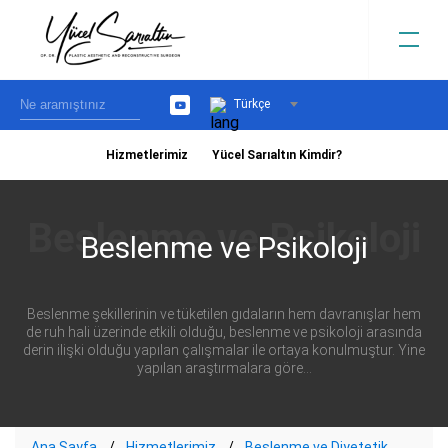
Türkçe
YouTube
Hizmetlerimiz
Yücel Sarıaltın Kimdir?
›
Beslenme ve Psikoloji
Beslenme şekillerinin ve tüketilen gıdaların hem davranışlar hem
de ruh hali üzerinde etkili olduğu, beslenme ve psikoloji arasında
derin ilişki olduğu yapılan çalışmalar ile ortaya konulmuştur. Yine
yapılan araştırmalara göre...
Ana Sayfa
Hizmetlerimiz
Beslenme ve Diyetetik