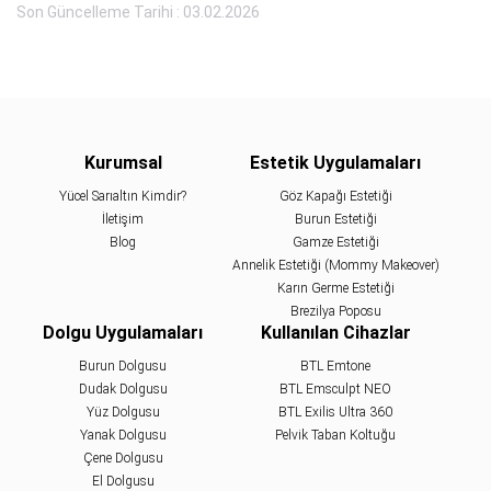
Son Güncelleme Tarihi : 03.02.2026
Kurumsal
Estetik Uygulamaları
Yücel Sarıaltın Kimdir?
Göz Kapağı Estetiği
İletişim
Burun Estetiği
Blog
Gamze Estetiği
Annelik Estetiği (Mommy Makeover)
Karın Germe Estetiği
Brezilya Poposu
Dolgu Uygulamaları
Kullanılan Cihazlar
Burun Dolgusu
BTL Emtone
Dudak Dolgusu
BTL Emsculpt NEO
Yüz Dolgusu
BTL Exilis Ultra 360
Yanak Dolgusu
Pelvik Taban Koltuğu
Çene Dolgusu
El Dolgusu