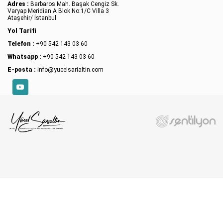
Adres :
Barbaros Mah. Başak Cengiz Sk.
Varyap Meridian A Blok No:1/C Villa 3
Ataşehir/ İstanbul
Yol Tarifi
Telefon :
+90 542 143 03 60
Whatsapp :
+90 542 143 03 60
E-posta :
info@yucelsarialtin.com
YouTube