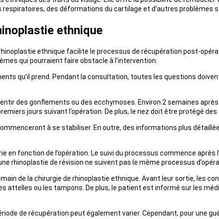
és respiratoires, des déformations du cartilage et d’autres problèmes s
rhinoplastie ethnique
rhinoplastie ethnique facilite le processus de récupération post-opéra
mes qui pourraient faire obstacle à l’intervention.
nts qu’il prend. Pendant la consultation, toutes les questions doive
ssentir des gonflements ou des ecchymoses. Environ 2 semaines après l’
remiers jours suivant l’opération. De plus, le nez doit être protégé des
es commenceront à se stabiliser. En outre, des informations plus détaill
ie en fonction de l’opération. Le suivi du processus commence après l
ne rhinoplastie de révision ne suivent pas le même processus d’opéra
demain de la chirurgie de rhinoplastie ethnique. Avant leur sortie, les 
s attelles ou les tampons. De plus, le patient est informé sur les médi
ériode de récupération peut également varier. Cependant, pour une guér