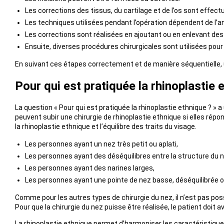
Les corrections des tissus, du cartilage et de l’os sont effect
Les techniques utilisées pendant l’opération dépendent de l’a
Les corrections sont réalisées en ajoutant ou en enlevant des t
Ensuite, diverses procédures chirurgicales sont utilisées pour re
En suivant ces étapes correctement et de manière séquentielle, u
Pour qui est pratiquée la rhinoplastie 
La question « Pour qui est pratiquée la rhinoplastie ethnique ? »
peuvent subir une chirurgie de rhinoplastie ethnique si elles rép
la rhinoplastie ethnique et l’équilibre des traits du visage.
Les personnes ayant un nez très petit ou aplati,
Les personnes ayant des déséquilibres entre la structure du n
Les personnes ayant des narines larges,
Les personnes ayant une pointe de nez basse, déséquilibrée o
Comme pour les autres types de chirurgie du nez, il n’est pas pos
Pour que la chirurgie du nez puisse être réalisée, le patient doit a
La rhinoplastie ethnique permet d’harmoniser les caractéristiques 