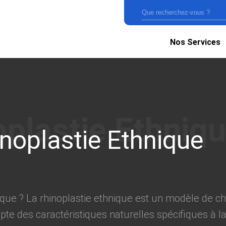
Nos Services
noplastie Ethnique
ique ? La rhinoplastie ethnique est un modèle de ch
te des caractéristiques naturelles spécifiques à la 