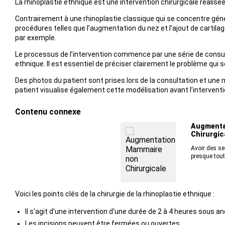
La rhinoplastie ethnique est une intervention chirurgicale réalisé
Contrairement à une rhinoplastie classique qui se concentre généra
procédures telles que l’augmentation du nez et l’ajout de cartilage
par exemple.
Le processus de l’intervention commence par une série de consult
ethnique. Il est essentiel de préciser clairement le problème qui s
Des photos du patient sont prises lors de la consultation et une m
patient visualise également cette modélisation avant l’interventi
Contenu connexe
Augmenta
Chirurgic
Avoir des sei
presque tout
Voici les points clés de la chirurgie de la rhinoplastie ethnique :
Il s’agit d’une intervention d’une durée de 2 à 4 heures sous a
Les incisions peuvent être fermées ou ouvertes.