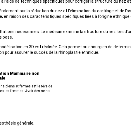
e à l’aide de techniques spécifiques pour corriger la structure du nez e
lement sur la réduction du nez et l’élimination du cartilage et de l’os
, en raison des caractéristiques spécifiques liées à l’origine ethnique
ations nécessaires. Le médecin examine la structure du nez lors d’une
e pose.
odélisation en 3D est réalisée. Cela permet au chirurgien de déterminer
on pour assurer le succès de la rhinoplastie ethnique.
tion Mammaire non
ale
ns pleins et fermes est le rêve de
es les femmes. Avoir des seins...
nesthésie générale.