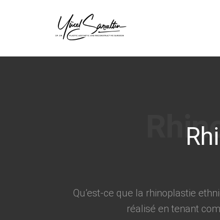
›
Rhi
Qu’est-ce que la rhinoplastie ethn
réalisé en tenant comp