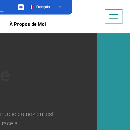
Français
YouTube
À Propos de Moi
irurgie du nez qui est
race à...