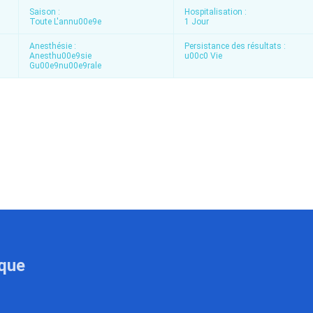
Saison :
Hospitalisation :
Toute L'annu00e9e
1 Jour
Anesthésie :
Persistance des résultats :
Anesthu00e9sie
u00c0 Vie
Gu00e9nu00e9rale
ique