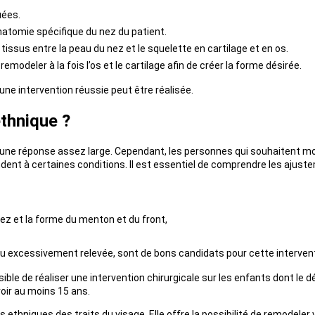
uées.
natomie spécifique du nez du patient.
issus entre la peau du nez et le squelette en cartilage et en os.
modeler à la fois l’os et le cartilage afin de créer la forme désirée.
ne intervention réussie peut être réalisée.
ethnique ?
 a une réponse assez large. Cependant, les personnes qui souhaitent mod
ondent à certaines conditions. Il est essentiel de comprendre les ajus
ez et la forme du menton et du front,
u excessivement relevée, sont de bons candidats pour cette intervent
sible de réaliser une intervention chirurgicale sur les enfants dont le
voir au moins 15 ans.
ethniques des traits du visage. Elle offre la possibilité de remodeler 