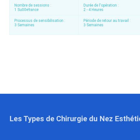
Nombre de sessions :
Durée de l'opération :
1 Su00e9ance
2 - 4 Heures
Processus de sensibilisation :
Période de retour au travail :
3 Semaines
3 Semaines
Les Types de Chirurgie du Nez Esthét