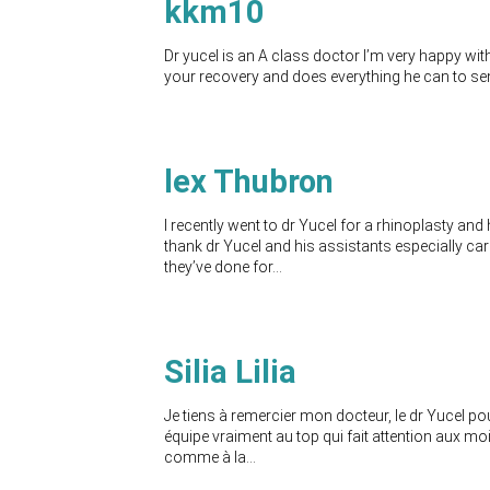
kkm10
Dr yucel is an A class doctor I’m very happy wit
your recovery and does everything he can to sen
lex Thubron
I recently went to dr Yucel for a rhinoplasty and
thank dr Yucel and his assistants especially ca
they’ve done for...
Silia Lilia
Je tiens à remercier mon docteur, le dr Yucel po
équipe vraiment au top qui fait attention aux moin
comme à la...