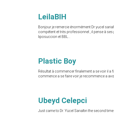
LeilaBIH
Bonjour je remercie énormément Dr yucel sarialti
compétent et très professionnel , il pense à ses p
liposuccion et BBL...
Plastic Boy
Résultat à commencer finalement a se voir il a f
commence a se faire voir je recommence a avoi
Ubeyd Celepci
Just came to Dr. Yücel Sarıaltın the second ti