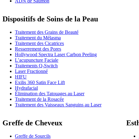
ADN de Saumon
Dispositifs de Soins de la Peau
Traitement des Grains de Beauté
Traitement du Mélasma
Traitement des Cicatrices
Resserrement des Pores
Hollywood Spectra Laser Carbon Peeling
L’acupuncture Faciale
Traitements Q-Switch
Laser Fractionné
HIFU
Exilis 360 Satin Face Lift
Hydrafacial
Élimination des Tatouages au Laser
Traitement de la Rosacée
Traitement des Vaisseaux Sanguins au Laser
Greffe de Cheveux
Est
Greffe de Sourcils