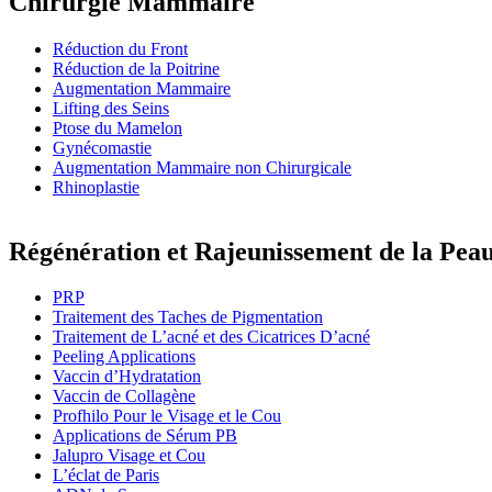
Chirurgie Mammaire
Réduction du Front
Réduction de la Poitrine
Augmentation Mammaire
Lifting des Seins
Ptose du Mamelon
Gynécomastie
Augmentation Mammaire non Chirurgicale
Rhinoplastie
Régénération et Rajeunissement de la Pea
PRP
Traitement des Taches de Pigmentation
Traitement de L’acné et des Cicatrices D’acné
Peeling Applications
Vaccin d’Hydratation
Vaccin de Collagène
Profhilo Pour le Visage et le Cou
Applications de Sérum PB
Jalupro Visage et Cou
L’éclat de Paris